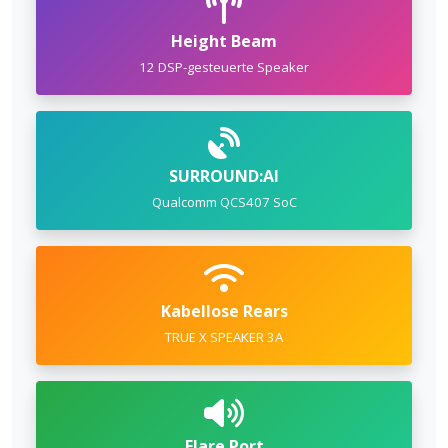
Height Beam
12 DSP-gesteuerte Speaker
SURROUND:AI
Qualcomm QCS407 SoC
Kabellose Rears
TRUE X SPEAKER 3A
Flare Port