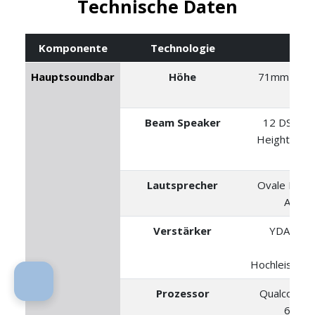
Technische Daten
Komponente
Technologie
Deta
Hauptsoundbar
Höhe
71mm (nur
Füß
Beam Speaker
12 DSP-ge
Height Spea
Sei
Lautsprecher
Ovale Lauts
Augen
Verstärker
YDA-141 
Yam
Hochleistung
Prozessor
Qualcomm
64-Bi