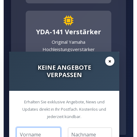
YDA-141 Verstärker
Original Yamaha
Hochleistungsverstärker
×
KEINE ANGEBOTE
VERPASSEN
DSP-Steuerung
inklusive
Erhalten Sie exklusive Angebote, News und
Hochpräzise digitale
Updates direkt in Ihr Postfach. Kostenlos und
Signalverarbeitung
jederzeit kündbar.