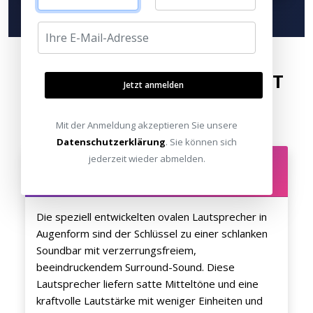
ELEGANT GEFORMT, PERFEKT
Jetzt anmelden
ABGESTIMMT
Mit der Anmeldung akzeptieren Sie unsere
Datenschutzerklärung
. Sie können sich
Ovale Lautsprecher in
jederzeit wieder abmelden.
Augenform
Die speziell entwickelten ovalen Lautsprecher in
Augenform sind der Schlüssel zu einer schlanken
Soundbar mit verzerrungsfreiem,
beeindruckendem Surround-Sound. Diese
Lautsprecher liefern satte Mitteltöne und eine
kraftvolle Lautstärke mit weniger Einheiten und