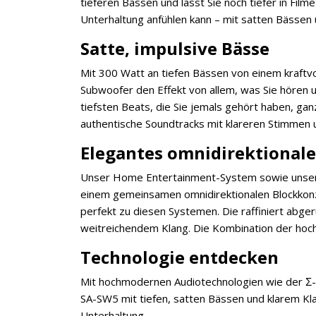
tieferen Bässen und lässt Sie noch tiefer in Film
Unterhaltung anfühlen kann – mit satten Bässen 
Satte, impulsive Bässe
Mit 300 Watt an tiefen Bässen von einem kraftv
Subwoofer den Effekt von allem, was Sie hören u
tiefsten Beats, die Sie jemals gehört haben, ga
authentische Soundtracks mit klareren Stimmen
Elegantes omnidirektionale
Unser Home Entertainment-System sowie unsere
einem gemeinsamen omnidirektionalen Blockkon
perfekt zu diesen Systemen. Die raffiniert abge
weitreichendem Klang. Die Kombination der hoc
Technologie entdecken
Mit hochmodernen Audiotechnologien wie der Σ
SA-SW5 mit tiefen, satten Bässen und klarem Kla
Unterhaltung.