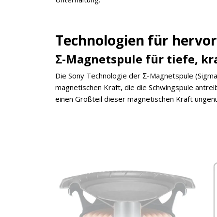
Technologien für hervo
Σ-Magnetspule für tiefe, kr
Die Sony Technologie der Σ-Magnetspule (Sigma)
magnetischen Kraft, die die Schwingspule antre
×
einen Großteil dieser magnetischen Kraft ungenu
KEINE ANGEBOTE
VERPASSEN
Erhalten Sie exklusive Angebote, News und
Updates direkt in Ihr Postfach. Kostenlos und
jederzeit kündbar.