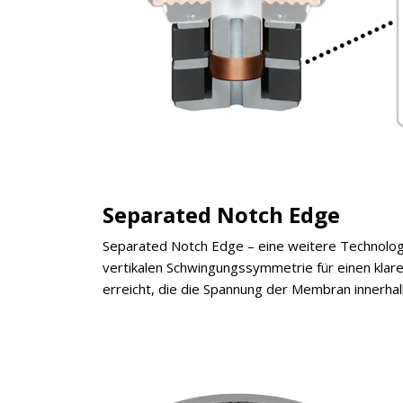
Jetzt anmelden
Mit der Anmeldung akzeptieren Sie unsere
Datenschutzerklärung
. Sie können sich
jederzeit wieder abmelden.
Separated Notch Edge
Separated Notch Edge – eine weitere Technolog
vertikalen Schwingungssymmetrie für einen klar
erreicht, die die Spannung der Membran innerha