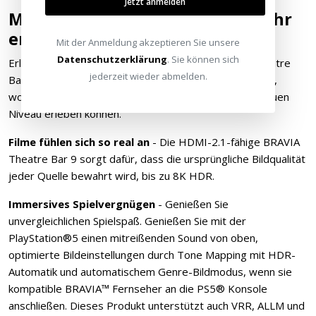
Jetzt anmelden
Mit den neuesten Formaten mehr
erleben
Mit der Anmeldung akzeptieren Sie unsere
Datenschutzerklärung
. Sie können sich
Erleben Sie das beste Entertainment. Die BRAVIA Theatre
jederzeit wieder abmelden.
Bar 9 unterstützt die neuesten audiovisuellen Formate,
wodurch Sie Filme, Spiele und Musik auf einem ganz neuen
Niveau erleben können.
Filme fühlen sich so real an
- Die HDMI-2.1-fähige BRAVIA
Theatre Bar 9 sorgt dafür, dass die ursprüngliche Bildqualität
jeder Quelle bewahrt wird, bis zu 8K HDR.
Immersives Spielvergnügen
- Genießen Sie
unvergleichlichen Spielspaß. Genießen Sie mit der
PlayStation®5 einen mitreißenden Sound von oben,
optimierte Bildeinstellungen durch Tone Mapping mit HDR-
Automatik und automatischem Genre-Bildmodus, wenn sie
kompatible BRAVIA™ Fernseher an die PS5® Konsole
anschließen. Dieses Produkt unterstützt auch VRR, ALLM und