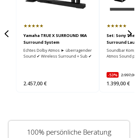
★★★★★
★★★★★
Yamaha TRUE X SURROUND 90A
Set: Sony Theat
Surround System
Surround Lauts
SW5 Subwoofe
Echtes Dolby Atmos ► überragender
Soundbar Komple
Sound ✔ Wireless Surround + Sub ✔
Atmos Sound per
-53%
2.997,00 
2.457,00 €
1.399,00 €
100% persönliche Beratung