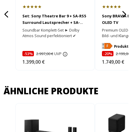
★★★★★
★★★★★
Set: Sony Theatre Bar 9 + SA-RS5
Sony BRAVIA 8 I
Surround Lautsprecher + SA-
OLED TV
SW5 Subwoofer
Soundbar Komplett-Set ► Dolby
Premium OLED-TV
Atmos Sound perfektioniert ✔
Bild- und Klanger
Energiekl
Produktd
-53%
2.997,00 €
UVP
-20%
2.199,00 
1.399,00 €
1.749,00 €
ÄHNLICHE PRODUKTE