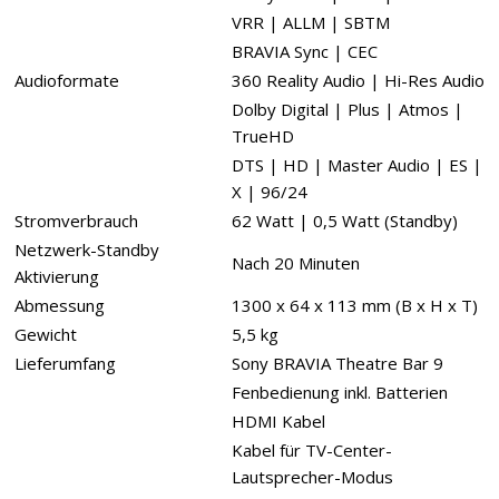
VRR | ALLM | SBTM
BRAVIA Sync | CEC
Audioformate
360 Reality Audio | Hi-Res Audio
Dolby Digital | Plus | Atmos |
TrueHD
DTS | HD | Master Audio | ES |
X | 96/24
Stromverbrauch
62 Watt | 0,5 Watt (Standby)
Netzwerk-Standby
Nach 20 Minuten
Aktivierung
Abmessung
1300 x 64 x 113 mm (B x H x T)
Gewicht
5,5 kg
Lieferumfang
Sony BRAVIA Theatre Bar 9
Fenbedienung inkl. Batterien
HDMI Kabel
Kabel für TV-Center-
Lautsprecher-Modus