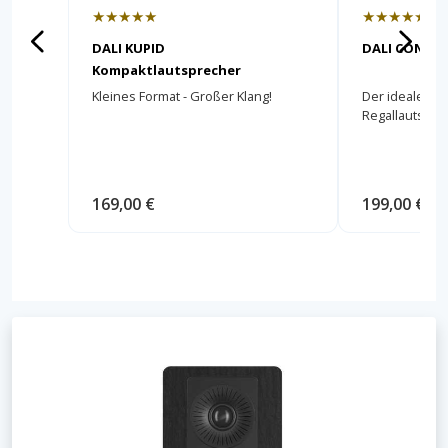
★★★★★
★★★★★
DALI KUPID
DALI CONNEC
Kompaktlautsprecher
Kleines Format - Großer Klang!
Der ideale Unt
Regallautspre
169,00 €
199,00 €