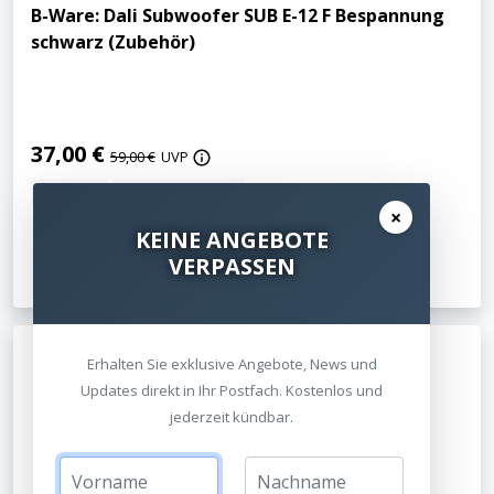
B-Ware: Dali Subwoofer SUB E-12 F Bespannung
schwarz (Zubehör)
37,00 €
59,00 €
UVP
inkl. MwSt.
Kostenloser Versand
×
KEINE ANGEBOTE
Jetzt ansehen
VERPASSEN
Erhalten Sie exklusive Angebote, News und
Updates direkt in Ihr Postfach. Kostenlos und
jederzeit kündbar.