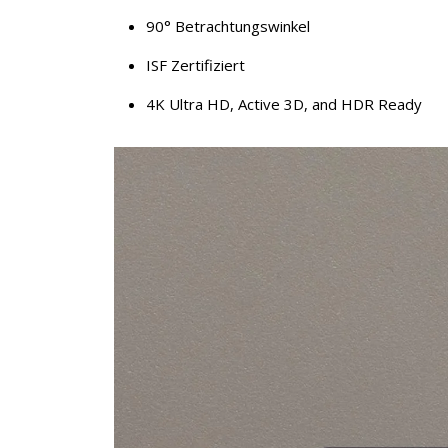
90° Betrachtungswinkel
ISF Zertifiziert
4K Ultra HD, Active 3D, and HDR Ready
×
KEINE ANGEBOTE
VERPASSEN
Erhalten Sie exklusive Angebote, News und
Updates direkt in Ihr Postfach. Kostenlos und
jederzeit kündbar.