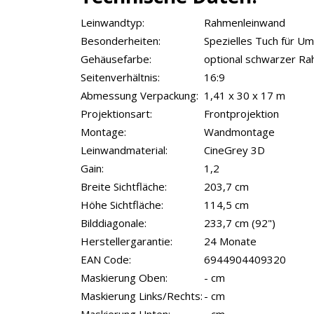
Leinwandtyp:
Rahmenleinwand
Besonderheiten:
Spezielles Tuch für U
Gehäusefarbe:
optional schwarzer R
Seitenverhältnis:
16:9
Abmessung Verpackung:
1,41 x 30 x 17 m
Projektionsart:
Frontprojektion
Montage:
Wandmontage
Leinwandmaterial:
CineGrey 3D
Gain:
1,2
Breite Sichtfläche:
203,7 cm
Höhe Sichtfläche:
114,5 cm
Bilddiagonale:
233,7 cm (92")
Herstellergarantie:
24 Monate
EAN Code:
6944904409320
Maskierung Oben:
- cm
Maskierung Links/Rechts:
- cm