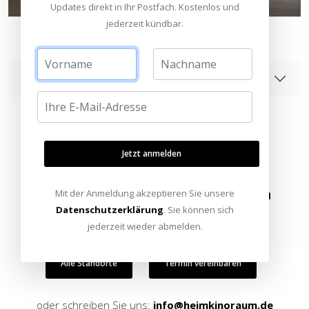
Updates direkt in Ihr Postfach. Kostenlos und
jederzeit kündbar.
Angaben zur Produktsicherheit
Jetzt anmelden
Besuchen Sie unsere Ausstellungen
Mit der Anmeldung akzeptieren Sie unsere
Datenschutzerklärung
. Sie können sich
Bitte besuchen Sie uns nur mit Termin.
jederzeit wieder abmelden.
Alle Standorte
Termin vereinbaren
oder schreiben Sie uns:
info@heimkinoraum.de