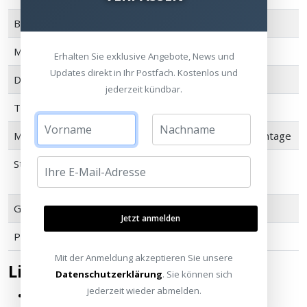
Betrachtungswinkel
70°
Material
Flexibles PVC
Erhalten Sie exklusive Angebote, News und
Updates direkt in Ihr Postfach. Kostenlos und
Dicke
0,31mm +/- 0,02mm
jederzeit kündbar.
Tuchgewicht
410 g/m²
Montage
Wand- oder Deckenmontage
Steuerung
Funk- und Infrarot-
Fernbedienung
Garantie
2 Jahre
Jetzt anmelden
Projektionstyp
Vorderseite
Mit der Anmeldung akzeptieren Sie unsere
Lieferumfang
Datenschutzerklärung
. Sie können sich
jederzeit wieder abmelden.
Leinwand