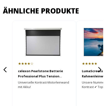
ÄHNLICHE PRODUKTE
★★★★☆
★★★★★
celexon Pearlstone Batterie
LumaScreens Fr
Professional Plus Tension
Rahmenleinwa
Motorleinwand
Universelle Kontrast-Motorleinwand
Unsere Nummer 
mit Akku!
Kontrast ✔ Top 