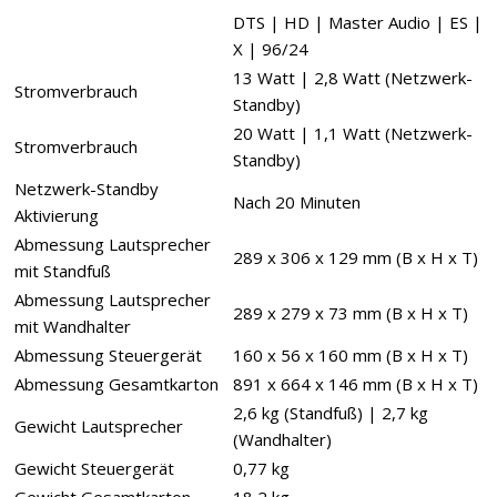
DTS | HD | Master Audio | ES |
X | 96/24
13 Watt | 2,8 Watt (Netzwerk-
Stromverbrauch
Standby)
20 Watt | 1,1 Watt (Netzwerk-
Stromverbrauch
Standby)
Netzwerk-Standby
Nach 20 Minuten
Aktivierung
Abmessung Lautsprecher
289 x 306 x 129 mm (B x H x T)
mit Standfuß
Abmessung Lautsprecher
289 x 279 x 73 mm (B x H x T)
mit Wandhalter
Abmessung Steuergerät
160 x 56 x 160 mm (B x H x T)
Abmessung Gesamtkarton
891 x 664 x 146 mm (B x H x T)
2,6 kg (Standfuß) | 2,7 kg
Gewicht Lautsprecher
(Wandhalter)
Gewicht Steuergerät
0,77 kg
Gewicht Gesamtkarton
18,2 kg