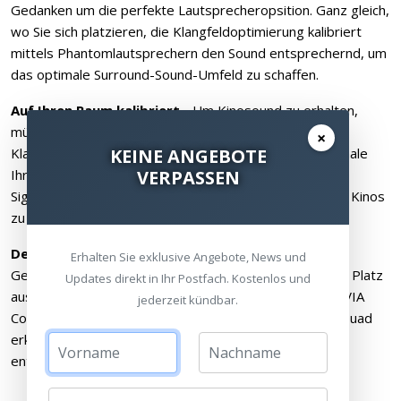
Gedanken um die perfekte Lautsprecheropsition. Ganz gleich,
wo Sie sich platzieren, die Klangfeldoptimierung kalibriert
mittels Phantomlautsprechern den Sound entsprechernd, um
das optimale Surround-Sound-Umfeld zu schaffen.
Auf Ihren Raum kalibriert
- Um Kinosound zu erhalten,
müssen Sie sich Ihre Räume nicht umgestalten. Die
×
KEINE ANGEBOTE
Klangfeldoptimierung analysiert die akustischen Merkmale
VERPASSEN
Ihres Raumes und nutzt dann eine moderne
Signalverarbeitung, um diese mit den Merkmalen eines Kinos
zu ersetzen.
Der beste Platz ist der, an dem Sie gerade sind
-
Erhalten Sie exklusive Angebote, News und
Genießen Sie hochwertigen Surround Sound von jedem Platz
Updates direkt in Ihr Postfach. Kostenlos und
aus. Führen Sie einfach mit Ihrer Smartphone-App BRAVIA
jederzeit kündbar.
Connect eine Kalibrierung durch: Die BRAVIA Theatre Quad
erkennt Ihre Positon im Raum und optimiert den Sound
entsprechend.