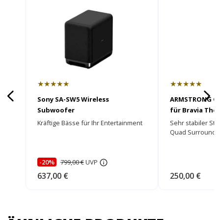
★★★★★
★★★★★
Sony SA-SW5 Wireless
ARMSTRONG Qu
Subwoofer
für Bravia The
Kräftige Bässe für Ihr Entertainment
Sehr stabiler St
Quad Surround S
Optik!
-20%
799,00 €
UVP
637,00 €
250,00 €