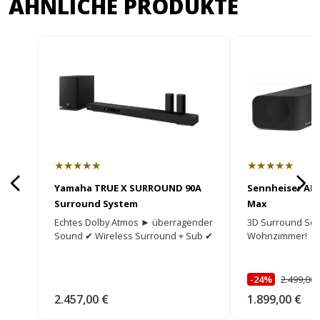
ÄHNLICHE PRODUKTE
★★★★★
★★★★★
Yamaha TRUE X SURROUND 90A
Sennheiser A
Surround System
Max
Echtes Dolby Atmos ► überragender
3D Surround Sou
Sound ✔ Wireless Surround + Sub ✔
Wohnzimmer!
-24%
2.499,00 
2.457,00 €
1.899,00 €