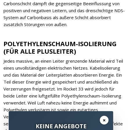
Carbonschicht dämpft die gegenseitige Beeinflussung von
positiven und negativen Leitern, und das dreischichtige NDS-
System auf Carbonbasis als äußere Schicht absorbiert
zusätzlich Störungen von außen.
POLYETHYLENSCHAUM-ISOLIERUNG
(FÜR ALLE PLUSLEITER)
Jedes massive, an einen Leiter grenzende Material wird Teil
eines unvollständigen elektrischen Netzes. Kabelisolierung
und das Material der Leiterplatten absorbieren Energie. Ein
Teil dieser Energie wird gespeichert und anschließend als
Verzerrungen freigesetzt. Im Rocket 33 wird jedoch für
beide Leiter eine luftgefüllte Polyethylenschaum-Isolierung
verwendet. Weil Luft nahezu keine Energie aufnimmt und
Polyethylen verlustarm ist sowie ein gutartiges
Verzerrungsprofil aufweist, verursacht PE-Schaum mit
×
seinem hohen Luftanteil deutlich weniger Unschärfe-Effekte
KEINE ANGEBOTE