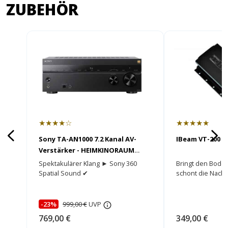
ZUBEHÖR
★★★★☆
★★★★★
Sony TA-AN1000 7.2 Kanal AV-
IBeam VT-200 m
Verstärker - HEIMKINORAUM
Edition
Spektakulärer Klang ► Sony 360
Bringt den Bode
Spatial Sound ✔
schont die Nach
-23%
999,00 €
UVP
769,00 €
349,00 €