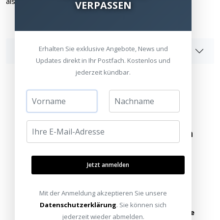
als andere Materialien.
VERPASSEN
Erhalten Sie exklusive Angebote, News und
Angaben zur Produktsicherheit
Updates direkt in Ihr Postfach. Kostenlos und
jederzeit kündbar.
Besuchen Sie unsere Ausstellungen
Bitte besuchen Sie uns nur mit Termin.
Jetzt anmelden
Alle Standorte
Termin vereinbaren
Mit der Anmeldung akzeptieren Sie unsere
Datenschutzerklärung
. Sie können sich
oder schreiben Sie uns:
info@heimkinoraum.de
jederzeit wieder abmelden.