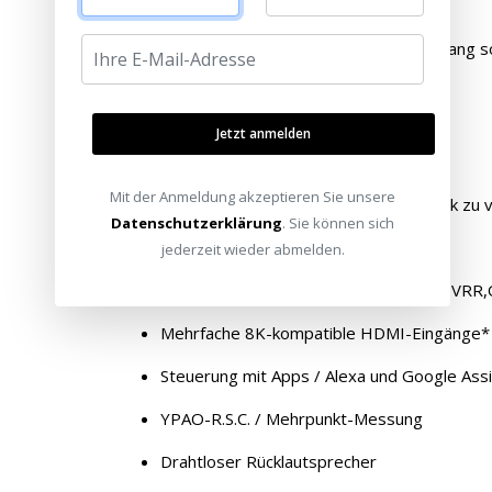
Mit kristallklaren Bildern und fesselndem Klang 
realistisch anfühlt.
Dolby Atmos mit Höhenvirtualisierer
Jetzt anmelden
CINEMA DSP 3D
Mit der Anmeldung akzeptieren Sie unsere
Musik Enhancer um komprimierte Musik zu v
Datenschutzerklärung
. Sie können sich
HDR 10+, 8K/60 Hz und 4K/120 Hz*
jederzeit wieder abmelden.
Gaming-spezifische Funktionen (ALLM,VRR
Mehrfache 8K-kompatible HDMI-Eingänge*
Steuerung mit Apps / Alexa und Google Ass
YPAO-R.S.C. / Mehrpunkt-Messung
Drahtloser Rücklautsprecher