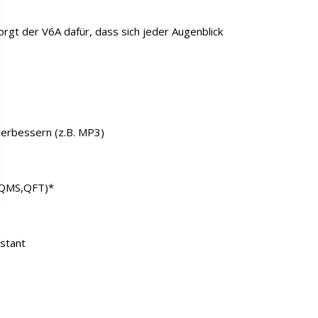
sorgt der V6A dafür, dass sich jeder Augenblick
erbessern (z.B. MP3)
,QMS,QFT)*
istant