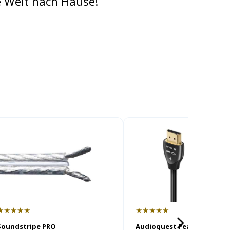
e Welt nach Hause!
★★★★★
★★★★★
Soundstripe PRO
Audioquest Pearl 48 HDMI 2