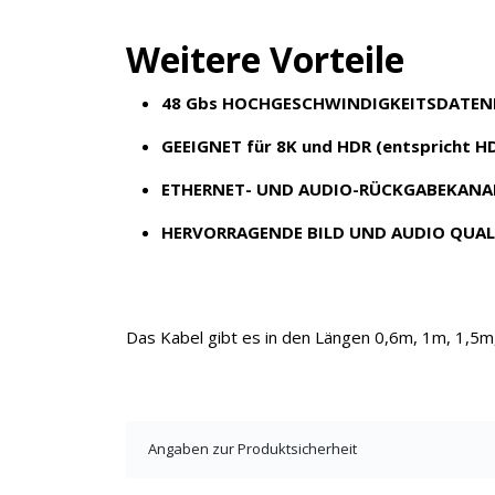
Weitere Vorteile
48 Gbs HOCHGESCHWINDIGKEITSDATEN
GEEIGNET für 8K und HDR (entspricht HD
ETHERNET- UND AUDIO-RÜCKGABEKANAL
×
HERVORRAGENDE BILD UND AUDIO QUAL
KEINE ANGEBOTE
VERPASSEN
Das Kabel gibt es in den Längen 0,6m, 1m, 1,5m
Erhalten Sie exklusive Angebote, News und
Updates direkt in Ihr Postfach. Kostenlos und
jederzeit kündbar.
Angaben zur Produktsicherheit