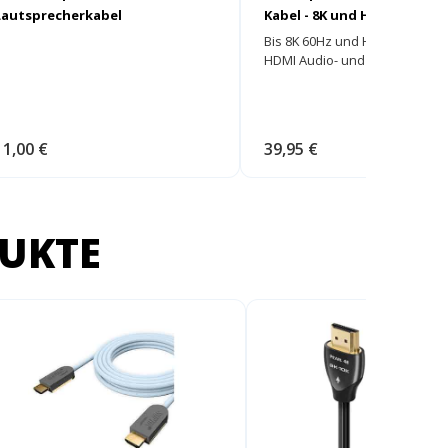
Lautsprecherkabel
Kabel - 8K und HDR fähig
Bis 8K 60Hz und HDR geeignet
HDMI Audio- und Videokabel
11,00 €
39,95 €
UKTE