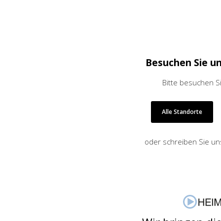
Besuchen Sie u
Jetzt anmelden
Bitte besuchen S
Mit der Anmeldung akzeptieren Sie unsere
Datenschutzerklärung
. Sie können sich
Alle Standorte
jederzeit wieder abmelden.
oder schreiben Sie un