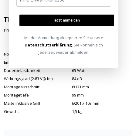
TECHNISCHE DATEN
Jetzt anmelden
Prinzip
1 x 5" RST II-Tieftöner
Mit der Anmeldung akzeptieren Sie unsere
1 x 25mm C-CAM-Gold-
Datenschutzerklärung
. Sie können sich
Hochtöner
jederzeit wieder abmelden.
Nominalimpedanz
8Ω
Empfohlene Verstärkerleistung
35 - 130 Watt
Dauerbelastbarkeit
65 Watt
Wirkungsgrad (2.83 V@1m)
84 dB
Montageausschnitt
Ø171 mm
Montagetiefe
99 mm
Maße inklusive Grill
Ø201 x 103 mm
Gewicht
1,5 kg