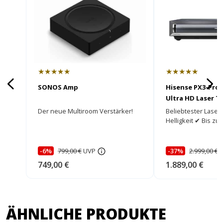
★★★★★
★★★★★
SONOS Amp
Hisense PX3-Pro 
Ultra HD Laser T
Der neue Multiroom Verstärker!
Beliebtester Lase
Helligkeit ✔ Bis zu 
-6%
799,00 €
UVP
-37%
2.999,00 €
749,00 €
1.889,00 €
ÄHNLICHE PRODUKTE