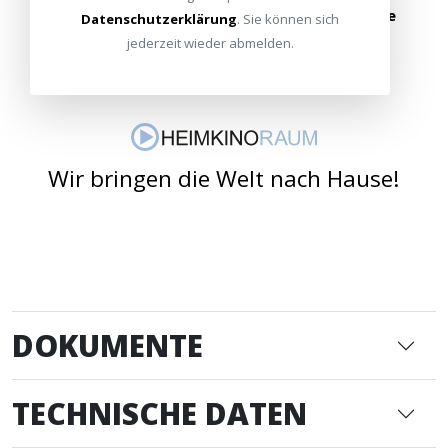
oder schreiben Sie uns:
info@heimkinoraum.de
Datenschutzerklärung
. Sie können sich
jederzeit wieder abmelden.
Wir bringen die Welt nach Hause!
DOKUMENTE
TECHNISCHE DATEN