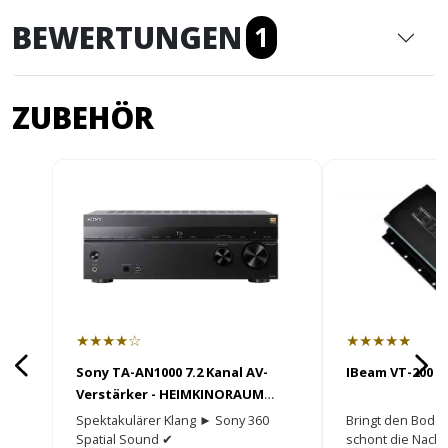
BEWERTUNGEN
1
ZUBEHÖR
★★★★☆
★★★★★
Sony TA-AN1000 7.2 Kanal AV-
IBeam VT-200 m
Verstärker - HEIMKINORAUM
Edition
Spektakulärer Klang ► Sony 360
Bringt den Bode
Spatial Sound ✔
schont die Nach