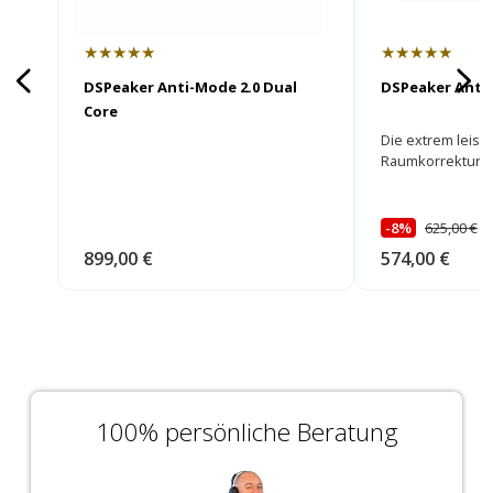
★★★★★
★★★★★
DSPeaker Anti-Mode 2.0 Dual
DSPeaker Anti
Core
Die extrem leist
Raumkorrektur fü
und ausgewogene
-8%
625,00 €
U
899,00 €
574,00 €
100% persönliche Beratung