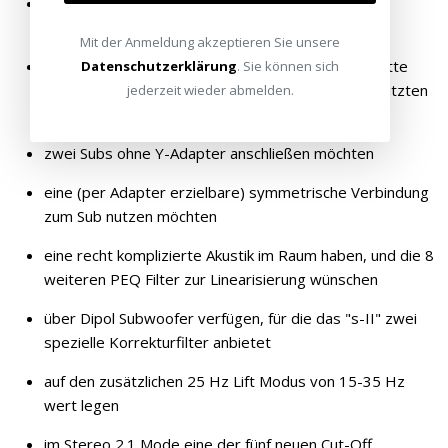
den Betrieb an einem Stereo-(Vor-)verstärker
berücksichtigen möchten
Mit der Anmeldung akzeptieren Sie unsere
sowohl einen AVR Ausgang als auch eine Stereokette
Datenschutzerklärung
. Sie können sich
(per Stereo-Mono Adapter) dem gemeinsam genutzten
jederzeit wieder abmelden.
Sub zuführen möchten
zwei Subs ohne Y-Adapter anschließen möchten
eine (per Adapter erzielbare) symmetrische Verbindung
zum Sub nutzen möchten
eine recht komplizierte Akustik im Raum haben, und die 8
weiteren PEQ Filter zur Linearisierung wünschen
über Dipol Subwoofer verfügen, für die das "s-II" zwei
spezielle Korrekturfilter anbietet
auf den zusätzlichen 25 Hz Lift Modus von 15-35 Hz
wert legen
im Stereo 2.1 Mode eine der fünf neuen Cut-Off