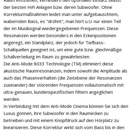
Raum entstehen, verhindern den optimalen Einsatz selbst
der besten HiFi Anlagen bzw. deren Subwoofer. Ohne
Korrektur­maßnahmen leidet man unter aufgebauschtem,
wabernden Bass, es "dröhnt", man hört u.U. nur einen Teil
der im Musiksignal wiedergegebenen Frequenzen. Diese
Resonanzen werden besonders in den Eckenpositionen
angeregt, ein Standplatz, der jedoch für Tiefbass-
Schallquellen geeignet ist, um eine gute bzw. gleichmäßige
Schallverteilung im Raum zu gewährleisten.
Die Anti-Mode 8033 Technologie (TM) eliminiert diese
akustische Raumresonanzen, indem sowohl die Amplitude als
auch das Phasenverhalten (die Zeitebene der Resonanzen
zueinander) der störenden Frequenzen vollautomatisch mit
ultra-genauen, kundenspezifischen Filtern angeglichen
werden.
In Verbindung mit dem Anti-Mode Cinema können Sie sich den
Luxus gönnen, ihre Subwoofer in den Raumecken zu
betreiben und mit einem Knopfdruck auf den Hörplatz zu
linearisieren. Diese Korrektur wirkt sich vom Bass bis in den