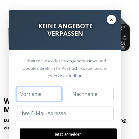
×
KEINE ANGEBOTE
VERPASSEN
Erhalten Sie exklusive Angebote, News und
Updates direkt in Ihr Postfach. Kostenlos und
jederzeit kündbar.
Wann sollten Sie welches 8033er
Modell (Cinema vs. s-II) wählen?
Das Modell AM8033 s-II sollten Sie dann in Erwägung
ziehen, wenn Sie...
Jetzt anmelden