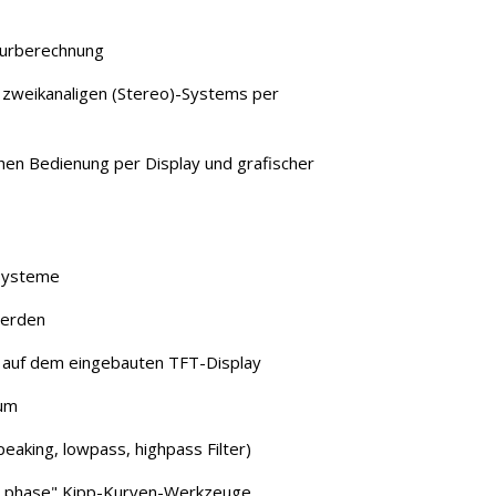
turberechnung
 zweikanaligen (Stereo)-Systems per
chen Bedienung per Display und grafischer
-Systeme
werden
auf dem eingebauten TFT-Display
aum
eaking, lowpass, highpass Filter)
ar phase" Kipp-Kurven-Werkzeuge