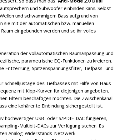
rbessert, so dass man das
Anti-Mode 2.0 Dual
 Lautsprechern und Subwoofer einbinden kann. Selbst
 Wellen und schwammigem Bass aufgrund von
n sie mit der automatischen bzw. manuellen
en Raum eingebunden werden und so ihr volles
eneration der vollautomatischen Raumanpassung und
zifische, parametrische EQ-Funktionen zu kreieren.
he Entzerrung, Spitzenspannungsfilter, Tiefpass- und
r Schnelljustage des Tiefbasses mit Hilfe von Haus-
equenz mit Kipp-Kurven für diejenigen angeboten,
ischen Filtern beschäftigen möchten. Die Zwischenkanal-
 eine kohärente Einbindung sichergestellt ist.
tiv hochwertiger USB- oder S/PDIF-DAC fungieren,
mpling-Multibit-DACs zur Verfügung stehen. Es
lierten Analog-Widerstands-Netzwerk-