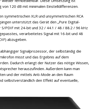
r wieder fernbedienbar. Diese Umsetzung ist
g von 120 dB mit minimalen Einstelldifferenzen.
ten symmetrischen XLR und unsymmetrischen RCA
gängen unterstützt das Gerät den „Pure Digital-
 S/PDIF mit 24-bit und 32 / 44.1 / 48 / 88.2 / 96 kHz
epasstes, verarbeitetes Signal mit 16-bit und 48
PDIF) abzugeben.
abhängiger Signalprozessor, der selbständig die
mikrofon misst und das Ergebnis auf dem
erden. Dadurch erlangt der Nutzer das nötige Wissen,
Lautsprecher herauszufinden. Außerdem kann man
rten und der mittels Anti-Mode an den Raum
selbstverständlich den Effekt auf eventuelle,