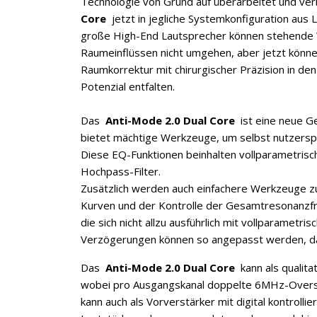
Technologie von Grund auf überarbeitet und ve
Core
jetzt in jegliche Systemkonfiguration aus
große High-End Lautsprecher können stehende
Raumeinflüssen nicht umgehen, aber jetzt könne
Raumkorrektur mit chirurgischer Präzision in d
Potenzial entfalten.
Das
Anti-Mode 2.0 Dual Core
ist eine neue G
bietet mächtige Werkzeuge, um selbst nutzerspe
×
KEINE ANGEBOTE
Diese EQ-Funktionen beinhalten vollparametrisc
VERPASSEN
Hochpass-Filter.
Zusätzlich werden auch einfachere Werkzeuge zu
Kurven und der Kontrolle der Gesamtresonanzfr
die sich nicht allzu ausführlich mit vollparametr
Erhalten Sie exklusive Angebote, News und
Verzögerungen können so angepasst werden, dass
Updates direkt in Ihr Postfach. Kostenlos und
Das
Anti-Mode 2.0 Dual Core
kann als qualita
jederzeit kündbar.
wobei pro Ausgangskanal doppelte 6MHz-Oversa
kann auch als Vorverstärker mit digital kontrol