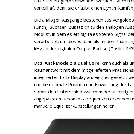
Lautstärkereglern verwendet werden – auch hie
vorteilhaft denn sie erlaubt einen Dynamikumfan
Die analogen Ausgänge bestehen aus vergolde
(Cinch)-Buchsen. Zusätzlich zu den analogen Aus
Modus“, in dem es ein digitales Stereo-Signal per
Jetzt anmelden
verarbeitet, um dieses dann als an den Raum ang
kHz an der digitalen Output-Buchse (Toslink S/
Mit der Anmeldung akzeptieren Sie unsere
Datenschutzerklärung
. Sie können sich
Das
Anti-Mode 2.0 Dual Core
kann auch als un
jederzeit wieder abmelden.
Raumantwort mit dem mitgelieferten Präzisions
integrierten Farb-Display anzeigt, eingesetzt w
um die optimale Position und Einwinklung der 
sofort den Unterschied zwischen der unkorrigie
angepassten Resonanz-Frequenzen erkennen und 
manuelle Equalizer-Einstellungen hören.