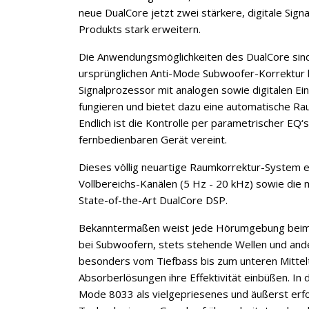
neue DualCore jetzt zwei stärkere, digitale Si
Produkts stark erweitern.
Die Anwendungsmöglichkeiten des DualCore sind
ursprünglichen Anti-Mode Subwoofer-Korrektur k
Signalprozessor mit analogen sowie digitalen Ei
fungieren und bietet dazu eine automatische Ra
Endlich ist die Kontrolle per parametrischer EQ‘s
fernbedienbaren Gerät vereint.
Dieses völlig neuartige Raumkorrektur-System e
Vollbereichs-Kanälen (5 Hz - 20 kHz) sowie die 
State-of-the-Art DualCore DSP.
Bekanntermaßen weist jede Hörumgebung beim E
bei Subwoofern, stets stehende Wellen und and
besonders vom Tiefbass bis zum unteren Mittelto
Absorberlösungen ihre Effektivität einbüßen. In 
Mode 8033 als vielgepriesenes und äußerst erf