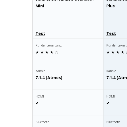
Mini
Plus
Test
Test
Kundenbewertung
Kundenbewer
★ ★ ★ ★ ☆
★ ★ ★ ★ 
×
KEINE ANGEBOTE
VERPASSEN
Kanäle
Kanäle
7.1.4 (Atmos)
7.1.4 (At
Erhalten Sie exklusive Angebote, News und
HDMI
HDMI
Updates direkt in Ihr Postfach. Kostenlos und
✔
✔
jederzeit kündbar.
Bluetooth
Bluetooth