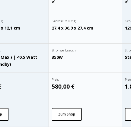
✔
✔
 T)
Größe (B x H x T)
Größ
7 x 12,1 cm
27,4 x 36,9 x 27,4 cm
126
ch
Stromverbrauch
Str
(Max.) | <0,5 Watt
350W
St
ndby)
Preis
Prei
€
580,00 €
1.
p
Zum Shop