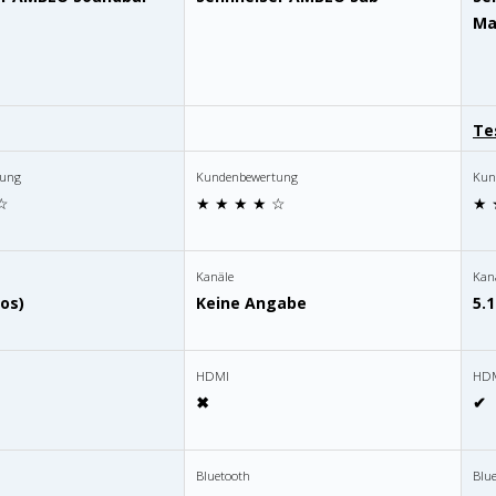
Ma
Te
tung
Kundenbewertung
Kun
☆
★ ★ ★ ★ ☆
★ 
Kanäle
Kan
mos)
Keine Angabe
5.
HDMI
HD
✖
✔
Bluetooth
Blu