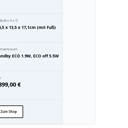
e (B x H x T)
,5 x 13,5 x 17,1cm (mit Fuß)
omverbrauch
andby ECO 1.9W, ECO off 5.5W
s
899,00 €
Zum Shop