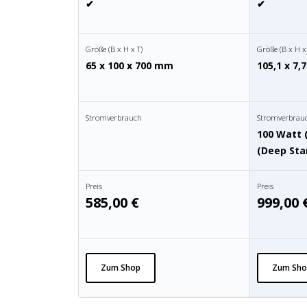
✔
✔
Größe (B x H x T)
Größe (B x H x
65 x 100 x 700 mm
105,1 x 7,
Jetzt anmelden
Stromverbrauch
Stromverbrau
Mit der Anmeldung akzeptieren Sie unsere
100 Watt 
Datenschutzerklärung
. Sie können sich
(Deep Sta
jederzeit wieder abmelden.
Preis
Preis
585,00 €
999,00 
Zum Shop
Zum Sho