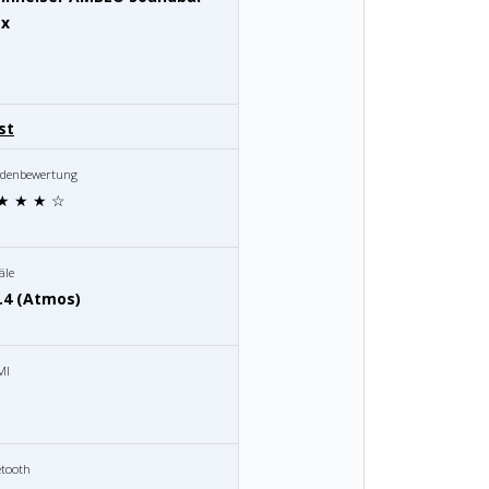
x
st
denbewertung
★ ★ ★ ☆
äle
1.4 (Atmos)
MI
etooth