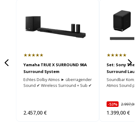
★★★★★
★★★★★
Yamaha TRUE X SURROUND 90A
Set: Sony Theat
Surround System
Surround Lauts
SW5 Subwoofe
Echtes Dolby Atmos ► überragender
Soundbar Komple
Sound ✔ Wireless Surround + Sub ✔
Atmos Sound per
-53%
2.997,00 
2.457,00 €
1.399,00 €