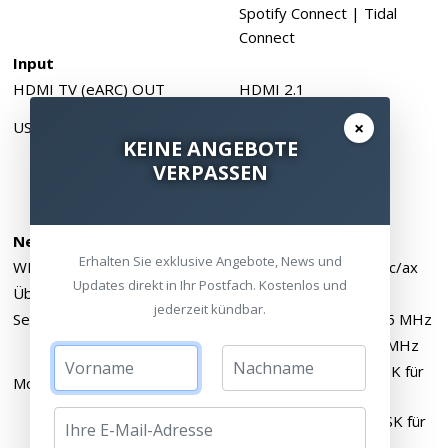
Spotify Connect | Tidal
Connect
Input
HDMI TV (eARC) OUT
HDMI 2.1
1 x USB (Typ A), zur
×
USB
Stromversorgung
KEINE ANGEBOTE
für Zubehör (externe
VERPASSEN
Geräte) 5V 1A
Netzwerk
Erhalten Sie exklusive Angebote, News und
WLAN
IEEE 802.11a/b/g/n/ac/ax
Updates direkt in Ihr Postfach. Kostenlos und
Übertragungssystem
2 x 2 MIMO
jederzeit kündbar.
Sendefrequenzen
2.400 MHz bis 2.483,5 MHz
5.170 MHz bis 5.835 MHz
CCK | DQPSK | DBPSK für
Modulation 2.4 GHz
DSSS | 64QAM
16QAM | QPSK | BPSK für
OFDM