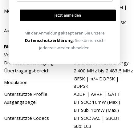
1024-QAM | 256-QAM |
Modulation 5 GHz
64-QAM,
Jetzt anmelden
16-QAM | QPSK | BPSK
Ausgangspegel
100 mV (max.)
Mit der Anmeldung akzeptieren Sie unsere
Datenschutzerklärung
. Sie können sich
Bluetooth
jederzeit wieder abmelden.
Version
5.0 Classic | BLE
Drahtlose Übertragung
5.2 Bluetooth Low Energy
Übertragungsbereich
2.400 MHz bis 2.483,5 MHz
GFSK | π/4 DQPSK |
Modulation
8DPSK
Unterstützte Profile
A2DP | AVRP | GATT
Ausgangspegel
BT SOC: 10mW (Max.)
BT Sub: 10mW (Max.)
Unterstützte Codecs
BT SOC: AAC | SBCBT
Sub: LC3