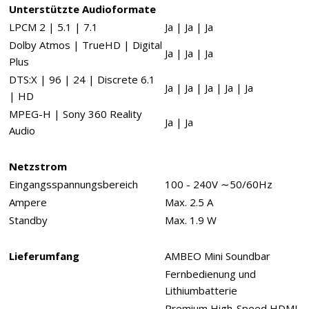
Unterstützte Audioformate
LPCM 2 | 5.1 | 7.1
Ja | Ja | Ja
Dolby Atmos | TrueHD | Digital
Ja | Ja | Ja
Plus
DTS:X | 96 | 24 | Discrete 6.1
Ja | Ja | Ja | Ja | Ja
| HD
MPEG-H | Sony 360 Reality
Ja | Ja
Audio
Netzstrom
Eingangsspannungsbereich
100 - 240V ∼50/60Hz
Ampere
Max. 2.5 A
Standby
Max. 1.9 W
Lieferumfang
AMBEO Mini Soundbar
Fernbedienung und
Lithiumbatterie
Premium High-Speed HDMI