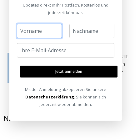
Updates direkt in Ihr Postfach. Kostenlos und
jederzeit kündbar.
Kommentar / Bewertung schreiben
Die Bewertungen werden vor ihrer Veröffentlichung nicht
auf ihre Echtheit überprüft. Sie können daher auch von
Verbrauchern stammen, die die bewerteten Produkte
Jetzt anmelden
tatsächlich gar nicht erworben/genutzt haben.
Mit der Anmeldung akzeptieren Sie unsere
Datenschutzerklärung
. Sie können sich
jederzeit wieder abmelden.
NEWSLETTER ABONNIEREN