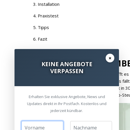
3. Installation
4. Praxistest
5. Tipps
6. Fazit
×
1. Allgemeines zur AM
KEINE ANGEBOTE
VERPASSEN
Die AMBEO Soundbar von Sennheiser schafft es
raumfüllendem Kino-Sound zu meistern. Das fällt 
Lautsprecher verbaut hat und zudem Musik in 3
einer fantastischen Einmess-Elektronik, App-St
Erhalten Sie exklusive Angebote, News und
Updates direkt in Ihr Postfach. Kostenlos und
jederzeit kündbar.