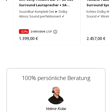
Surround Lautsprecher + SA-
Surround Syst
SW5 Subwoofer
Soundbar Komplett-Set ► Dolby
Echtes Dolby At
Atmos Sound perfektioniert ✔
Sound ✔ Wireles
-53%
2.997,00 €
UVP
1.399,00 €
2.457,00 €
100% persönliche Beratung
Velimir Kolar