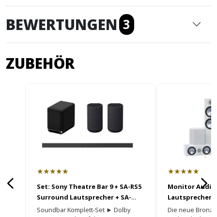
BEWERTUNGEN
3
ZUBEHÖR
★★★★★
★★★★★
Set: Sony Theatre Bar 9 + SA-RS5
Monitor Audio
Surround Lautsprecher + SA-
Lautsprecher
SW5 Subwoofer
Soundbar Komplett-Set ► Dolby
Die neue Bronze