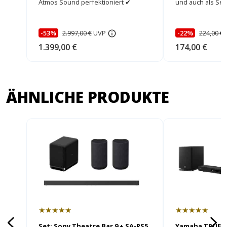
Atmos Sound perfektioniert ✔
und auch als Set!
-53%
2.997,00 €
UVP
-22%
224,00 €
1.399,00 €
174,00 €
ÄHNLICHE PRODUKTE
★★★★★
★★★★★
Set: Sony Theatre Bar 9 + SA-RS5
Yamaha TRUE 