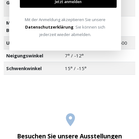
Jetzt anmelden
Geeignete TV-Größen
42" - 90" / 106.68cm -
228.60cm
Mit der Anmeldung akzeptieren Sie unsere
Maximale TV-
150lbs / 68.04kg
Datenschutzerklärung
. Sie können sich
Belastung
jederzeit wieder abmelden.
Universelle Montage
VESA / 150x100 bis 600x400
Neigungswinkel
7° / -12°
Schwenkwinkel
15° / -15°
Besuchen Sie unsere Ausstellungen