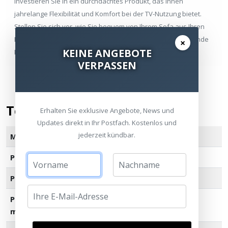
investieren Sie in ein durchdachtes Produkt, das Ihnen
jahrelange Flexibilität und Komfort bei der TV-Nutzung bietet.
Stellen Sie sich vor, wie Sie bequem von Ihrem Sofa aus Ihren
Lieblingsfilm genießen, ohne Nackenschmerzen oder störende
×
KEINE ANGEBOTE
Blendeffekte – der VLT7 macht es möglich.
VERPASSEN
Technische Daten
Erhalten Sie exklusive Angebote, News und
Updates direkt in Ihr Postfach. Kostenlos und
jederzeit kündbar.
Marke
SANUS
Produktbreite
31.30" / 79.50cm
Produkthöhe
16.60" / 42.16cm
Produkttiefe (min-
2.10" - 6.80" / 5.33cm -
max)
17.27cm