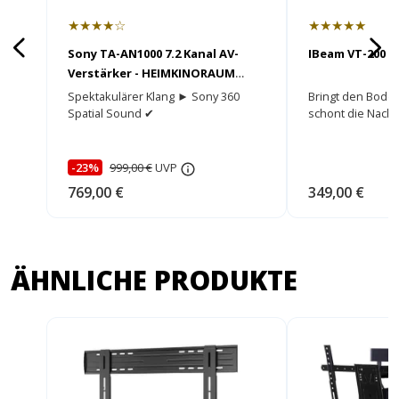
★★★★☆
★★★★★
Sony TA-AN1000 7.2 Kanal AV-
IBeam VT-200 m
Verstärker - HEIMKINORAUM
Edition
Spektakulärer Klang ► Sony 360
Bringt den Bode
Spatial Sound ✔
schont die Nach
-23%
999,00 €
UVP
769,00 €
349,00 €
ÄHNLICHE PRODUKTE