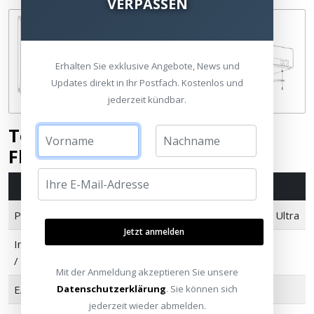
VERPASSEN
Erhalten Sie exklusive Angebote, News und
Updates direkt in Ihr Postfach. Kostenlos und
jederzeit kündbar.
Technische Daten – XGIMI X-
Floor Stand Ultra
Merkmal
Details
Produktname
XGIMI X-Floor Stand Ultra
Jetzt anmelden
Interne Produktnummer (SKU
F074S
/ Herstellernummer)
Mit der Anmeldung akzeptieren Sie unsere
Datenschutzerklärung
. Sie können sich
EAN
6935670512987
jederzeit wieder abmelden.