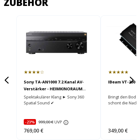
ZUBEHÖR
★★★★☆
★★★★★
Sony TA-AN1000 7.2 Kanal AV-
IBeam VT-200 m
Verstärker - HEIMKINORAUM
Edition
Spektakulärer Klang ► Sony 360
Bringt den Bode
Spatial Sound ✔
schont die Nach
-23%
999,00 €
UVP
769,00 €
349,00 €