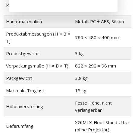
XGIMI TITAN (Nicht
Kompatible Geräte
TITAN Noir Serie)
Hauptmaterialien
Metall, PC + ABS, Silikon
Produktabmessungen (H × B ×
760 × 480 × 400 mm
T)
Produktgewicht
3 kg
Verpackungsmaße (H × B × T)
822 × 292 × 98 mm
Packgewicht
3,8 kg
Maximale Traglast
15 kg
Feste Höhe, nicht
Höhenverstellung
verlängerbar
XGIMI X-Floor Stand Ultra
Lieferumfang
(ohne Projektor)