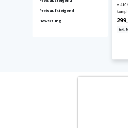
Preis absteigend
A-410
Preis aufsteigend
kompl
Rauma
299,
Bewertung
inkl. 
Jetzt anmelden