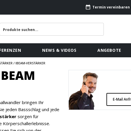
Termin vereinbaren
FERENZEN
NEWS & VIDEOS
ANGEBOTE
TÄRKER / IBEAM-VERSTÄRKER
IBEAM
E-Mail Anf
llwandler bringen Ihr
ie jeden Bassschlag und jede
rstärker
sorgen für
e Körperschallerlebnisse.
ssen Sie sich von der