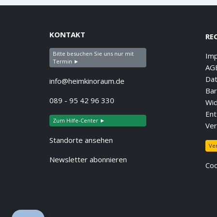
KONTAKT
RE
Bitte besuchen Sie uns nur mit
Im
Termin ►
AG
Dat
info@heimkinoraum.de
Bar
089 - 95 42 96 330
Wid
Ent
Zum Hilfe-Center ►
Ver
Standorte ansehen
Ve
Newsletter abonnieren
Coo