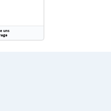
ie uns
rage