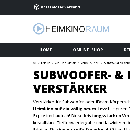
Kostenloser Versand
HOME
ONLINE-SHOP
RE
STARTSEITE
ONLINE-SHOP
VERSTÄRKER
SUBWOOFERVERS
SUBWOOFER- & 
VERSTÄRKER
Verstärker für Subwoofer oder iBeam Körperscha
Heimkino auf ein völlig neues Level
– spüren S
Explosion hautnah! Diese
leistungsstarken Ve
kristallklare Tieftonwiedergabe und faszinierend
Erleben Sie
cinema-reife Soundqualität
und la