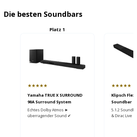
Die besten Soundbars
Platz 1
P
★★★★★
★★★★★
Yamaha TRUE X SURROUND
Klipsch Flex
90A Surround System
Soundbar
Echtes Dolby Atmos ►
5.1.2 Soundba
überragender Sound ✔
& Dirac Live
Wireless Surround + Sub ✔