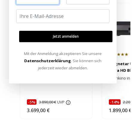
Jetzt anmelden
Mit der Anmeldung akzeptieren Sie unsere
★★★★★
★★★★★
Datenschutzerklärung
. Sie können sich
Magnetar UDP900 MKII 4K
Magnetar UD
jederzeit wieder abmelden.
Ultra HD Blu-ray Player
Ultra HD Blu
High-End 4K Player mit Dual-DAC!
Heimkino in 4
-5%
3.890,00 €
UVP
-14%
2.200,
3.699,00 €
1.899,00 €