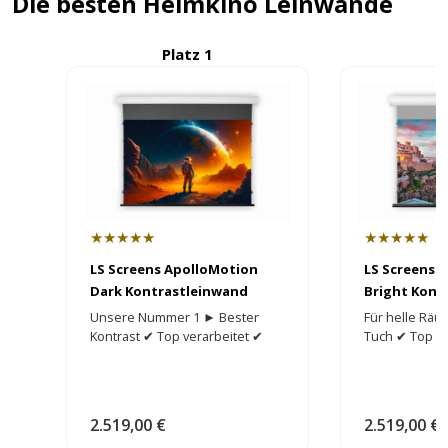
Die besten Heimkino Leinwände
Platz 1
P
★★★★★
★★★★★
LS Screens ApolloMotion
LS Screens 
Dark Kontrastleinwand
Bright Kont
Unsere Nummer 1 ► Bester
Für helle Räu
Kontrast ✔ Top verarbeitet ✔
Tuch ✔ Top ve
2.519,00 €
2.519,00 €