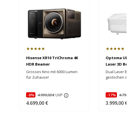
★★★★★
★★★★★
Hisense XR10 TriChroma 4K
Optoma UHZ
HDR Beamer
Laser 3D Bea
HEIMKINORA
Grosses Kino mit 6000 Lumen
Dual Laser Be
für Zuhause!
gestochen sch
brillante Farb
-6%
4.999,00 €
UVP
-17%
4.799,
4.699,00 €
3.999,00 €