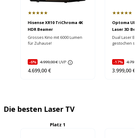
★★★★★
★★★★★
Hisense XR10 TriChroma 4K
Optoma UHZ
HDR Beamer
Laser 3D Bea
HEIMKINORA
Grosses Kino mit 6000 Lumen
Dual Laser Be
für Zuhause!
gestochen sch
brillante Farb
-6%
4.999,00 €
UVP
-17%
4.799,
4.699,00 €
3.999,00 €
Die besten Laser TV
Platz 1
P