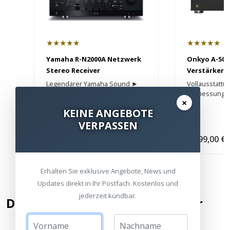
★★★★★
★★★★★
Yamaha R-N2000A Netzwerk
Onkyo A-50 
Stereo Receiver
Verstärker
Legendärer Yamaha Sound ►
Vollausstattu
HDMI ✔ Raumakustikmessung
Einmessung 
×
✔
KEINE ANGEBOTE
VERPASSEN
-15%
3.899,00 €
UVP
3.295,00 €
1.299,00 €
Erhalten Sie exklusive Angebote, News und
Updates direkt in Ihr Postfach. Kostenlos und
jederzeit kündbar.
Die besten UHD & Blu-Ray Player
Platz 1
P