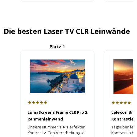
Die besten Laser TV CLR Leinwände
Platz 1
P
★★★★★
★★★★★
LumaScreens Frame CLR Pro 2
celexon Bri
Rahmenleinwand
Kontrastle
Unsere Nummer 1 ► Perfekter
Tagsüber fer
Kontrast ✔ Top Verarbeitung ✔
Kontrast in h