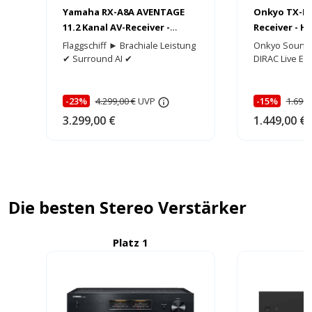
Onkyo TX-RZ5
Yamaha RX-A8A AVENTAGE
Receiver - 
11.2 Kanal AV-Receiver -
Edition
HEIMKINORAUM Edition
Onkyo Sound
Flaggschiff ► Brachiale Leistung
DIRAC Live E
✔ Surround AI ✔
-15%
1.699,
-23%
4.299,00 €
UVP
1.449,00 €
3.299,00 €
Die besten Stereo Verstärker
Platz 1
P