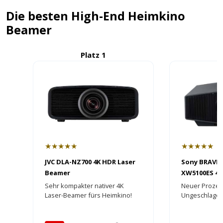
Die besten High-End Heimkino
Beamer
Platz 1
P
★★★★★
★★★★★
JVC DLA-NZ700 4K HDR Laser
Sony BRAVIA 
Beamer
XW5100ES 4K
- HEIMKINOR
Sehr kompakter nativer 4K
Neuer Proze
Laser-Beamer fürs Heimkino!
Ungeschlage
Bildaufbereit