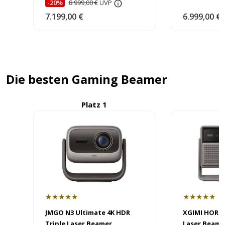
-20%
8.999,00 €
UVP
7.199,00 €
6.999,00 €
Die besten Gaming Beamer
Platz 1
P
★★★★★
★★★★★
JMGO N3 Ultimate 4K HDR
XGIMI HORIZ
Triple Laser Beamer
Laser Beame