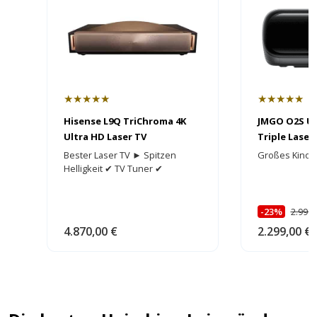
★★★★★
★★★★★
Hisense L9Q TriChroma 4K
JMGO O2S Ul
Ultra HD Laser TV
Triple Laser
HEIMKINORA
Bester Laser TV ► Spitzen
Großes Kino 
Helligkeit ✔ TV Tuner ✔
-23%
2.999,
4.870,00 €
2.299,00 €