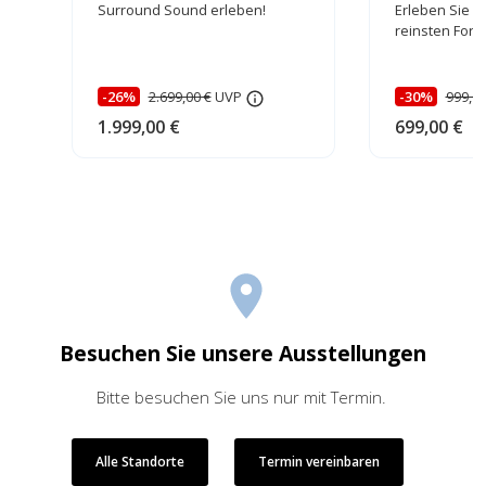
Surround Sound erleben!
Erleben Sie 3
reinsten Form
-26%
2.699,00 €
UVP
-30%
999,00
1.999,00 €
699,00 €
Besuchen Sie unsere Ausstellungen
Bitte besuchen Sie uns nur mit Termin.
Alle Standorte
Termin vereinbaren