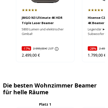
★★★★★
★★★★★
JMGO N3 Ultimate 4K HDR
Hisense C2 U
Triple Laser Beamer
4K Beamer
5800 Lumen und elektrischer
Legendär ► To
Gimbal!
Subwoofer int
-17%
2.999,00 €
UVP
-28%
2.499,
2.499,00 €
1.799,00 €
Die besten Wohnzimmer Beamer
für helle Räume
Platz 1
P