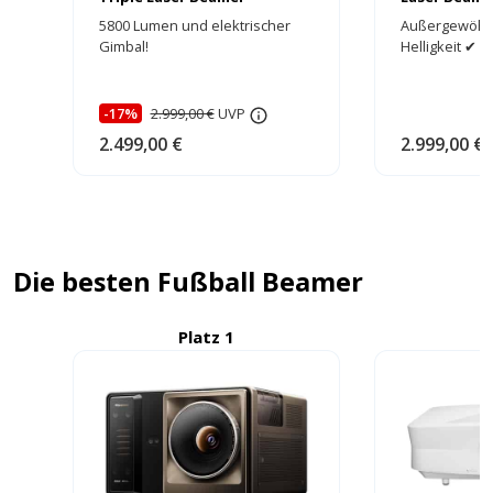
5800 Lumen und elektrischer
Außergewöhnl
Gimbal!
Helligkeit ✔ 
-17%
2.999,00 €
UVP
2.499,00 €
2.999,00 €
Die besten Fußball Beamer
Platz 1
P