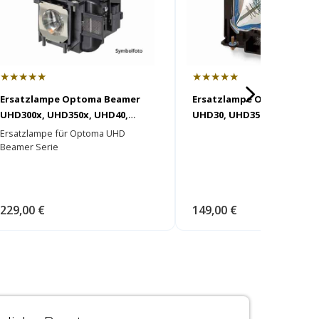
★★★★★
★★★★★
Ersatzlampe Optoma Beamer
Ersatzlampe Optoma Bea
UHD300x, UHD350x, UHD40,
UHD30, UHD35(x), UHD38(x)
UHD51, UHD51a, UHD51ALVe,
UHD42, UHD55, UHD3500A
Ersatzlampe für Optoma UHD
UHD550x, UHD60, UHD65,
(SP.7G6R1GR01)
Beamer Serie
UHD3000A, UHD3200A
229,00 €
149,00 €