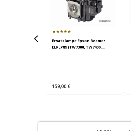
★★★★★
Ersatzlampe Epson Beamer
ELPLP89 (TW7300, TW7400,
TW9300, TW9300W, TW9400,
TW9400W)
159,00 €