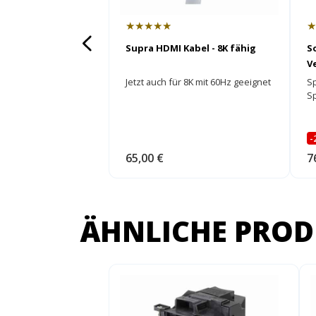
★★★★★
Supra HDMI Kabel - 8K fähig
S
V
E
Jetzt auch für 8K mit 60Hz geeignet
S
S
-
65,00 €
7
ÄHNLICHE PROD