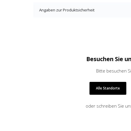
Angaben zur Produktsicherheit
Besuchen Sie u
×
KEINE ANGEBOTE
VERPASSEN
Bitte besuchen S
Alle Standorte
Erhalten Sie exklusive Angebote, News und
Updates direkt in Ihr Postfach. Kostenlos und
oder schreiben Sie un
jederzeit kündbar.