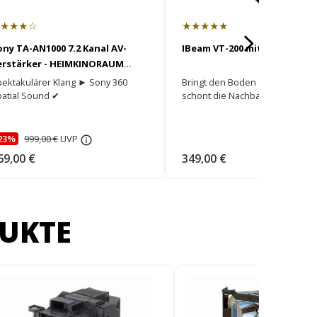
★★★★☆
★★★★★
ony TA-AN1000 7.2 Kanal AV-
IBeam VT-200 mit Anleitung
erstärker - HEIMKINORAUM
dition
pektakulärer Klang ► Sony 360
Bringt den Boden zum beben u
patial Sound ✔
schont die Nachbarn
23%
999,00 €
UVP
69,00 €
349,00 €
UKTE