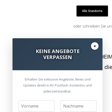
Alle Standorte
oder schreiben Sie un
×
KEINE ANGEBOTE
VERPASSEN
Wir bringen di
Erhalten Sie exklusive Angebote, News und
Updates direkt in Ihr Postfach. Kostenlos und
jederzeit kündbar.
ZUBEHÖR