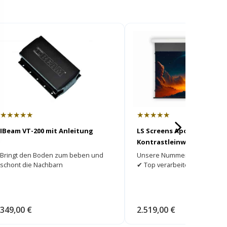
★★★★★
★★★★★
IBeam VT-200 mit Anleitung
LS Screens ApolloMotion 
Kontrastleinwand
Bringt den Boden zum beben und
Unsere Nummer 1 ► Bester K
schont die Nachbarn
✔ Top verarbeitet ✔
349,00 €
2.519,00 €