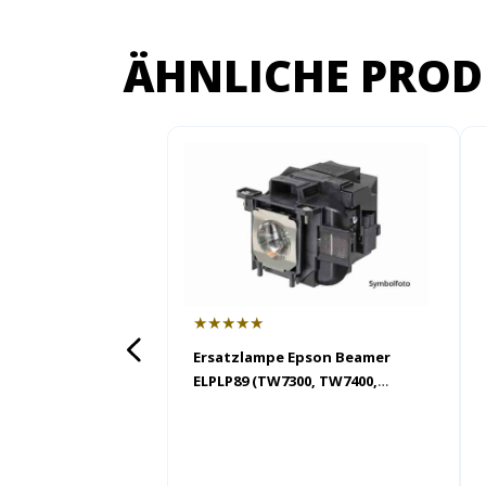
ÄHNLICHE PROD
★★★★★
Ersatzlampe Epson Beamer
ELPLP89 (TW7300, TW7400,
TW9300, TW9300W, TW9400,
TW9400W)