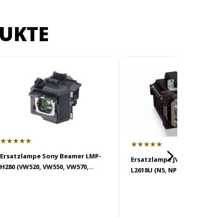
UKTE
★★★★★
★★★★★
Ersatzlampe Sony Beamer LMP-
Ersatzlampe JVC Beamer PK
H280 (VW520, VW550, VW570,
L2618U (N5, NP5, N7, NX9)
VW590)