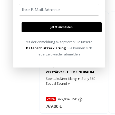
Jetzt anmelden
Mit der Anmeldung akzeptieren Sie unsere
Datenschutzerklärung
. Sie können sich
jederzeit wieder abmelden.
★★★★☆
Sony TA-AN1000 7.2 Kanal AV-
Verstärker - HEIMKINORAUM
Edition
Spektakulärer Klang ► Sony 360
Spatial Sound ✔
-23%
999,00 €
UVP
769,00 €