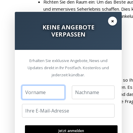
Richten Sie den Raum ein: Um das Beste au
und immersives Seherlebnis schaffen. Dies
Hinzufügen von Vorhängen oder Verdunkelun
×
Stimmungslicht beinhalten.
KEINE ANGEBOTE
VERPASSEN
Erhalten Sie exklusive Angebote, News und
Updates direkt in Ihr Postfach. Kostenlos und
jederzeit kündbar.
Mit etwas Planung und Aufwand können Sie so Ih
Sie lieben, in einem völlig neuen Licht erleben. E
dafür, dass Sie sich gründlich informieren und d
Bedürfnissen und Vorlieben passt. Wenn Sie Fra
Jetzt anmelden