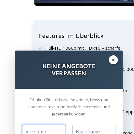
Features im Überblick
Full-HD 1080p mit HDR10 – scharfe,
detailreiche Bilder
×
KEINE ANGEBOTE
450 ISO Lumen LED-Lichtquelle mit 25.00
VERPASSEN
Stunden Lebensdauer
2-in-1: Projektor und 8-Watt-Bluetooth-
Lautsprecher
Erhalten Sie exklusive Angebote, News und
Updates direkt in Ihr Postfach. Kostenlos und
Google TV mit Zugriff auf über 10.000 App
jederzeit kündbar.
inkl. Netflix
Projektion von 40 bis 200 Zoll Bilddiagona