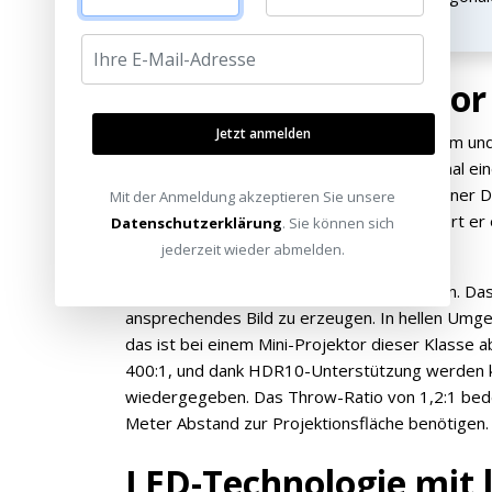
Kompakter Projektor
Jetzt anmelden
Mit Abmessungen von nur 166 x 85 x 85 mm un
PicoPlay+ problemlos in jede Tasche – zumal ein
kompakten Größe projiziert er Bilder mit einer Di
Mit der Anmeldung akzeptieren Sie unsere
Full-HD-Auflösung (1920 x 1080 Pixel) liefert er 
Datenschutzerklärung
. Sie können sich
Größenklasse ordentlich ausfällt.
jederzeit wieder abmelden.
Die LED-Lichtquelle erreicht 450 ISO Lumen. Das
ansprechendes Bild zu erzeugen. In hellen Umg
das ist bei einem Mini-Projektor dieser Klasse a
400:1, und dank HDR10-Unterstützung werden k
wiedergegeben. Das Throw-Ratio von 1,2:1 bedeut
Meter Abstand zur Projektionsfläche benötigen.
LED-Technologie mit 