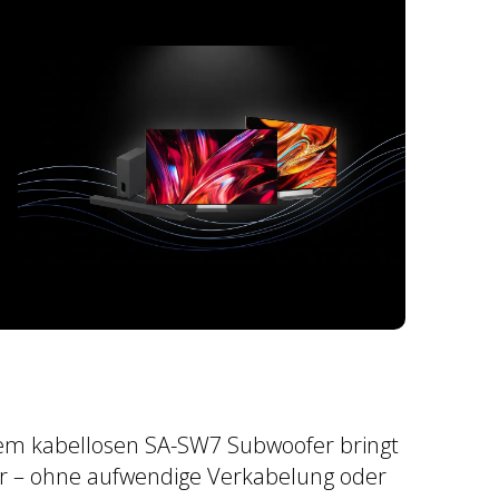
dem kabellosen SA-SW7 Subwoofer bringt
r – ohne aufwendige Verkabelung oder