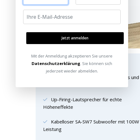
Jetzt anmelden
Mit der Anmeldung akzeptieren Sie unsere
Features im Überblick
Datenschutzerklärung
. Sie können sich
jederzeit wieder abmelden.
5.1.2-Kanal-System mit Dolby Atmos und
DTS:X
Up-Firing-Lautsprecher für echte
Höheneffekte
Kabelloser SA-SW7 Subwoofer mit 100W
Leistung