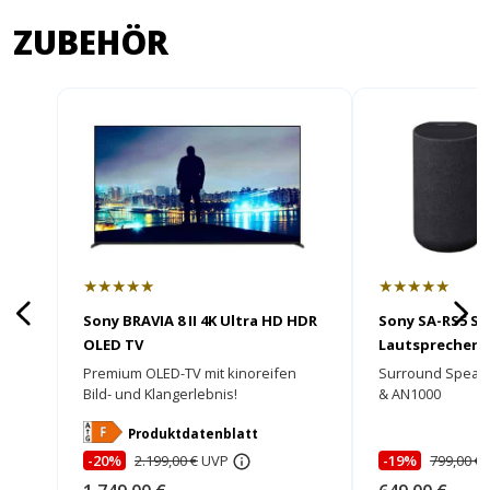
ZUBEHÖR
★★★★★
★★★★★
Sony BRAVIA 8 II 4K Ultra HD HDR
Sony SA-RS5 S
OLED TV
Lautsprecher
Premium OLED-TV mit kinoreifen
Surround Speaker
Bild- und Klangerlebnis!
& AN1000
Energieklasse
Produktdatenblatt
-20%
2.199,00 €
UVP
-19%
799,00 €