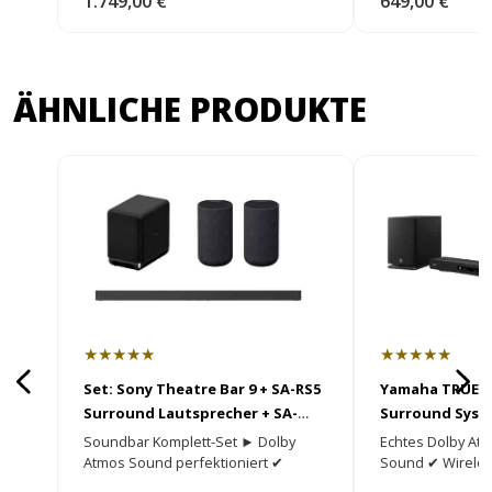
1.749,00 €
649,00 €
ÄHNLICHE PRODUKTE
★★★★★
★★★★★
Set: Sony Theatre Bar 9 + SA-RS5
Yamaha TRUE 
Surround Lautsprecher + SA-
Surround Syst
SW5 Subwoofer
Soundbar Komplett-Set ► Dolby
Echtes Dolby At
Atmos Sound perfektioniert ✔
Sound ✔ Wireles