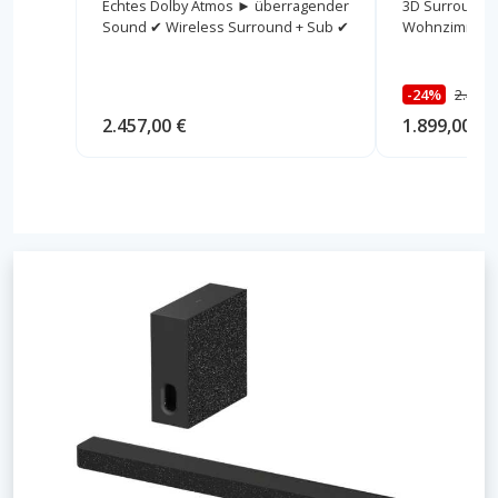
Echtes Dolby Atmos ► überragender
3D Surround 
Sound ✔ Wireless Surround + Sub ✔
Wohnzimmer!
-24%
2.499,
2.457,00 €
1.899,00 €