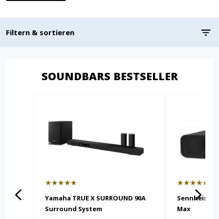
Filtern & sortieren
SOUNDBARS BESTSELLER
★★★★★
★★★★★
Yamaha TRUE X SURROUND 90A
Sennheiser
Surround System
Max