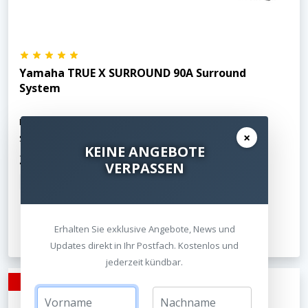
Yamaha TRUE X SURROUND 90A Surround
System
Echtes Dolby Atmos ► überragender Sound ✔ Wireless
×
Surround + Sub ✔
KEINE ANGEBOTE
2.457,00 €
VERPASSEN
inkl. MwSt.
Kostenloser Versand
Jetzt ansehen
Erhalten Sie exklusive Angebote, News und
Updates direkt in Ihr Postfach. Kostenlos und
jederzeit kündbar.
- 7%