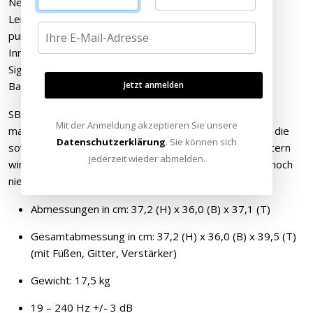
Neuer 12“ High-Excursion Tieftöner für kräftige
Leistungsabgabe und Wiedergabe tiefster Bässe bei
punktgenauer Präzision
Innovativer 50 MHz analog angesteuerter Digital-
Signalprozessor für präzise und raffinierte
Jetzt anmelden
Bass-/Raumanpassung und Kontrolle
SB-2000 Pro – Umwerfende Deep Bass Extension und
Mit der Anmeldung akzeptieren Sie unsere
massiver Ausgangspegel, mit erstaunlicher Musikalität, die
Datenschutzerklärung
. Sie können sich
sowohl Audiophile als auch Home Theater Fans begeistern
jederzeit wieder abmelden.
wird. Die Referenzklasse für Subwoofer gab es bisher noch
nie zu diesem Preis in dieser Größe.
Abmessungen in cm: 37,2 (H) x 36,0 (B) x 37,1 (T)
Gesamtabmessung in cm: 37,2 (H) x 36,0 (B) x 39,5 (T)
(mit Füßen, Gitter, Verstärker)
Gewicht: 17,5 kg
19 – 240 Hz +/- 3 dB