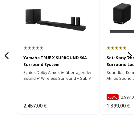
★★★★★
★★★★★
Yamaha TRUE X SURROUND 90A
Set: Sony Theat
Surround System
Surround Lauts
SW5 Subwoofe
Echtes Dolby Atmos ► überragender
Soundbar Komple
Sound ✔ Wireless Surround + Sub ✔
Atmos Sound per
-53%
2.997,00 
2.457,00 €
1.399,00 €