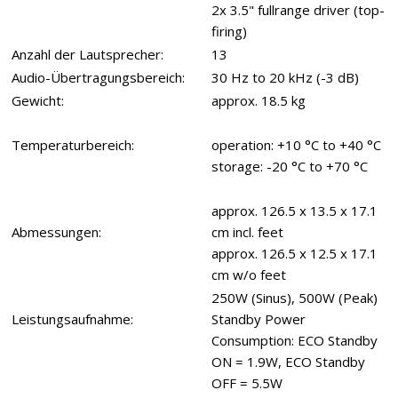
2x 3.5" fullrange driver (top-
firing)
Anzahl der Lautsprecher:
13
Audio-Übertragungsbereich:
30 Hz to 20 kHz (-3 dB)
Gewicht:
approx. 18.5 kg
Temperaturbereich:
operation: +10 °C to +40 °C
storage: -20 °C to +70 °C
approx. 126.5 x 13.5 x 17.1
Abmessungen:
cm incl. feet
approx. 126.5 x 12.5 x 17.1
cm w/o feet
250W (Sinus), 500W (Peak)
Leistungsaufnahme:
Standby Power
Consumption: ECO Standby
ON = 1.9W, ECO Standby
OFF = 5.5W