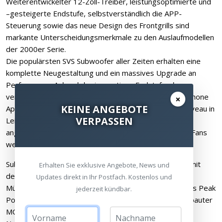
Weiterentwickelter 12-Zoll-Treiber, leistungsoptimierte und
–gesteigerte Endstufe, selbstverständlich die APP-
Steuerung sowie das neue Design des Frontgrills sind
markante Unterscheidungsmerkmale zu den Auslaufmodellen
der 2000er Serie.
Die populärsten SVS Subwoofer aller Zeiten erhalten eine
komplette Neugestaltung und ein massives Upgrade an
Performance. Anhand der innovativen Endstufe, dem
verbesserten Treiber und der Bedienung über Smartphone
×
KEINE ANGEBOTE
App, zeigt sich: noch nie zuvor wurde ein derartiges Niveau in
VERPASSEN
Leistung und Kultiviertheit in diesem Preissegment
angeboten. Sowohl Audiophile als auch Home Theater Fans
werden begeistert sein.
Subwoofer Performance der Referenzklasse gewinnt mit
Erhalten Sie exklusive Angebote, News und
dem SB-2000 Pro noch mehr an Tiefe.
Updates direkt in Ihr Postfach. Kostenlos und
Mühelose Power aus dem 550 Watts RMS, 1.500 Watts Peak
jederzeit kündbar.
Power Sledge STA-550D Verstärker mit diskret aufgebauter
MOSFET Endstufe