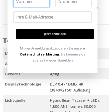
oder einem AV-Receiver. Maximieren Sie Ihr
Entertainment durch das Streamen von Ihrem Handy
oder Laptop mit Google Cast.
Jetzt anmelden
Technische Daten
Mit der Anmeldung akzeptieren Sie unsere
Modellnummer
D2342
Datenschutzerklärung
. Sie können sich
jederzeit wieder abmelden.
Abmessungen
264 x 221 x 165mm
Gewicht
4,5kg
Displaytechnologie
DLP 0.47" DMD, 4K
(3840×2160) Auflösung
Lichtquelle
HybridBeam™ (Laser + LED),
1.800 ANSI-Lumen, 30.000