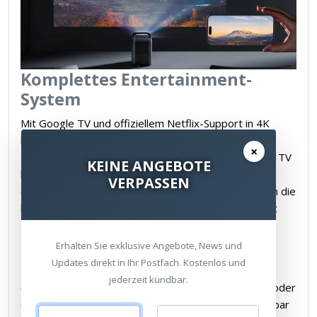
Komplettes Entertainment-
System
Mit Google TV und offiziellem Netflix-Support in 4K
haben Sie Zugriff auf tausende Apps und Streaming-
×
Dienste. Die persönlichen Empfehlungen von Google TV
KEINE ANGEBOTE
helfen Ihnen, neue Lieblingsfilme und -serien zu
VERPASSEN
entdecken. Für das authentische Kinoerlebnis sorgen die
beiden seitlich platzierten 15-Watt-Lautsprecher mit
Dolby Audio-Unterstützung, die einen raumfüllenden
Klang erzeugen.
Erhalten Sie exklusive Angebote, News und
Updates direkt in Ihr Postfach. Kostenlos und
Die moderne Konnektivität mit HDMI 2.1 (inkl. eARC)
jederzeit kündbar.
ermöglicht den Anschluss aktuellster Abspielgeräte oder
die Erweiterung des Soundsystems mit einer Soundbar