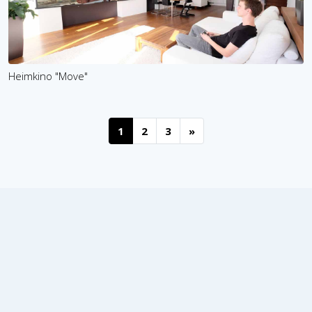
Heimkino "Move"
1
2
3
»