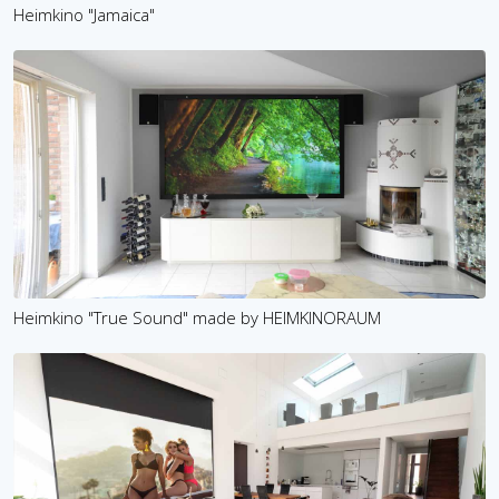
Heimkino "Jamaica"
Heimkino "True Sound" made by HEIMKINORAUM