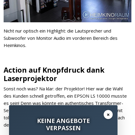
Nicht nur optisch ein Highlight: die Lautsprecher und
Subwoofer von Monitor Audio im vorderen Bereich des
Heimkinos.
Action auf Knopfdruck dank
Laserprojektor
Sonst noch was? Na klar: der Projektor! Hier war die Wahl
des Kunden schnell getroffen, ein EPSON LS 10000 musste
es sein! Denn was könnte ein authentisches Transformer-
Setting besser ergänzen als ein
Laserprojektor
, der mit
×
tollen Kontrasten begeistert und in Sekundenschnelle nach
KEINE ANGEBOTE
dem Einschalten ein fantastisches Bild liefert?
VERPASSEN