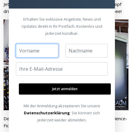
Jetzt nur noch zur All-in-one-Fernbedienung greifen, Knopf
drücken und das Spektakel kann beginnen. Go, Bumblebee!
Erhalten Sie exklusive Angebote, News und
Updates direkt in Ihr Postfach. Kostenlos und
jederzeit kündbar.
Jetzt anmelden
Mit der Anmeldung akzeptieren Sie unsere
Datenschutzerklärung
. Sie können sich
Der EPSON LS 10000 Projektor begeistert nicht nur Science-
jederzeit wieder abmelden.
Fiction-Fans mit seiner ausgefeilten Lasertechnik.