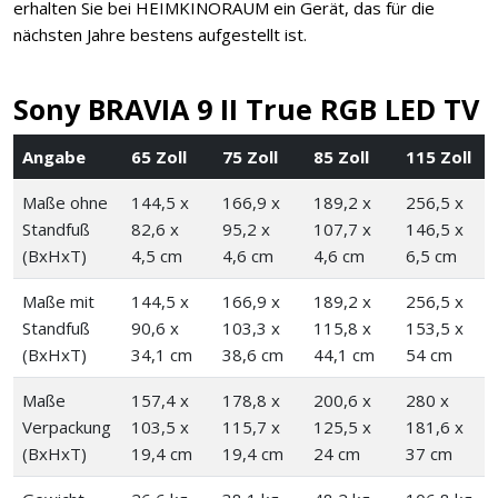
erhalten Sie bei HEIMKINORAUM ein Gerät, das für die
nächsten Jahre bestens aufgestellt ist.
Sony BRAVIA 9 II True RGB LED TV
Angabe
65 Zoll
75 Zoll
85 Zoll
115 Zoll
Maße ohne
144,5 x
166,9 x
189,2 x
256,5 x
Standfuß
82,6 x
95,2 x
107,7 x
146,5 x
(BxHxT)
4,5 cm
4,6 cm
4,6 cm
6,5 cm
Maße mit
144,5 x
166,9 x
189,2 x
256,5 x
Standfuß
90,6 x
103,3 x
115,8 x
153,5 x
(BxHxT)
34,1 cm
38,6 cm
44,1 cm
54 cm
Maße
157,4 x
178,8 x
200,6 x
280 x
Verpackung
103,5 x
115,7 x
125,5 x
181,6 x
(BxHxT)
19,4 cm
19,4 cm
24 cm
37 cm