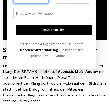
Jetzt anmelden
Mit der Anmeldung akzeptieren Sie unsere
Sound – Acoustic Multi Audio+
Datenschutzerklärung
. Sie können sich
mit Beam-Hochtönern
jederzeit wieder abmelden.
Ein großartiges Bild verdient einen ebenso überzeugenden
Klang. Der BRAVIA 9 II setzt auf
Acoustic Multi Audio+
mit
integrierten Beam-Hochtönern. Diese Technologie
positioniert den Klang dort, wo die Aktion auf dem Bildschirm
stattfindet. Ein Dialog kommt aus der Mitte, ein
Hubschrauber fliegt hörbar von links nach rechts – alles ohne
externe Lautsprecher.