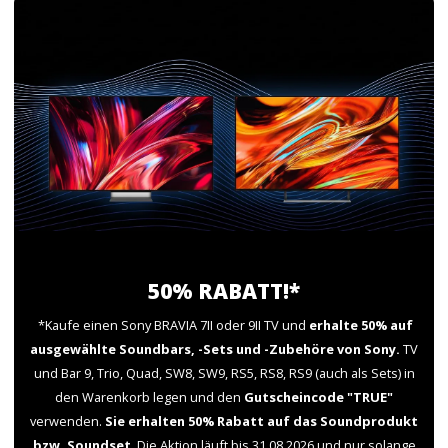
50% RABATT!*
*Kaufe einen Sony BRAVIA 7II oder 9II TV und
erhalte 50% auf
ausgewählte Soundbars, -Sets und -Zubehöre von Sony.
TV
und Bar 9, Trio, Quad, SW8, SW9, RS5, RS8, RS9 (auch als Sets) in
den Warenkorb legen und den
Gutscheincode "TRUE"
verwenden.
Sie erhalten 50% Rabatt auf das Soundprodukt
bzw. Soundset
. Die Aktion läuft bis 31.08.2026 und nur solange