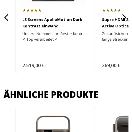
★★★★★
★★★★★
LS Screens ApolloMotion Dark
Supra HDMI 2.1
Kontrastleinwand
Active Optical 
HDMI Kabel
Unsere Nummer 1 ► Bester Kontrast
Zukunftsicheres
✔ Top verarbeitet ✔
lange Strecken.
2.519,00 €
269,00 €
ÄHNLICHE PRODUKTE