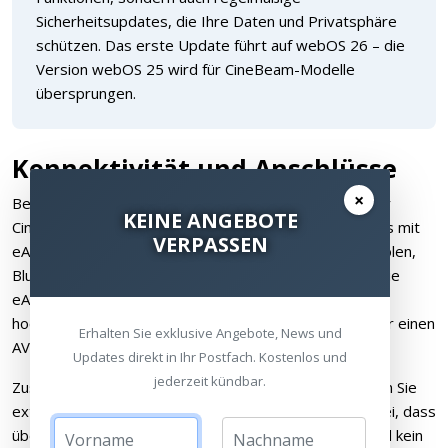
Sicherheitsupdates, die Ihre Daten und Privatsphäre
schützen. Das erste Update führt auf webOS 26 – die
Version webOS 25 wird für CineBeam-Modelle
übersprungen.
Konnektivität und Anschlüsse
×
Bei den Anschlüssen setzt LG auf das Wesentliche. Der
KEINE ANGEBOTE
CineBeam PU600U verfügt über einen HDMI-Anschluss mit
VERPASSEN
eARC-Unterstützung, der die Verbindung zu Spielkonsolen,
Blu-ray-Playern oder Streaming-Geräten ermöglicht. Die
eARC-Funktion erlaubt zudem die Durchschleifung von
hochauflösendem Audio an eine externe Soundbar oder einen
Erhalten Sie exklusive Angebote, News und
AV-Receiver.
Updates direkt in Ihr Postfach. Kostenlos und
jederzeit kündbar.
Zusätzlich ist ein USB-C-Anschluss vorhanden, über den Sie
externe Geräte anschließen können. Beachten Sie dabei, dass
über USB-C maximal 4K bei 30 Hz unterstützt wird und kein