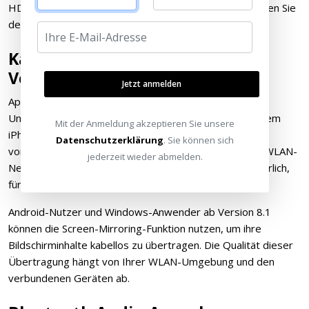
HDR-Signal möglich ist. Für volle 4K-HDR-Qualität nutzen Sie
den HDMI-Eingang.
Kabellose
Verbindungsmöglichkeiten
Jetzt anmelden
Apple-Nutzer profitieren von der integrierten AirPlay 2
Unterstützung. Damit können Sie Inhalte direkt von Ihrem
Mit der Anmeldung akzeptieren Sie unsere
iPhone, iPad oder Mac auf den Projektor streamen –
Datenschutzerklärung
. Sie können sich
vorausgesetzt, beide Geräte befinden sich im selben WLAN-
jederzeit wieder abmelden.
Netzwerk. Für iOS ist mindestens Version 12.3 erforderlich,
für macOS mindestens 10.14.5.
Android-Nutzer und Windows-Anwender ab Version 8.1
können die Screen-Mirroring-Funktion nutzen, um ihre
Bildschirminhalte kabellos zu übertragen. Die Qualität dieser
Übertragung hängt von Ihrer WLAN-Umgebung und den
verbundenen Geräten ab.