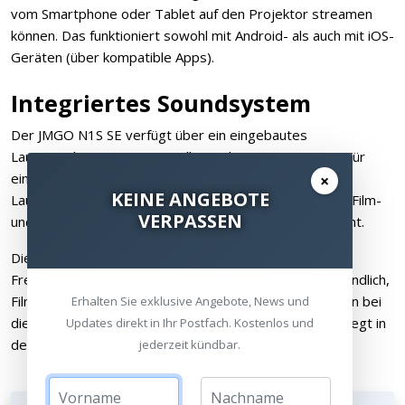
vom Smartphone oder Tablet auf den Projektor streamen
können. Das funktioniert sowohl mit Android- als auch mit iOS-
Geräten (über kompatible Apps).
Integriertes Soundsystem
Der JMGO N1S SE verfügt über ein eingebautes
Lautsprechersystem mit Dolby Audio-Unterstützung. Für
einen Projektor dieser Größe liefern die integrierten
×
KEINE ANGEBOTE
Lautsprecher einen überraschend vollen Klang, der für Film-
VERPASSEN
und Serienabende im kleinen Rahmen durchaus ausreicht.
Die Lautsprecher decken den mittleren und oberen
Frequenzbereich ordentlich ab. Dialoge sind klar verständlich,
Filmmusik kommt ansprechend rüber. Tiefbass darf man bei
Erhalten Sie exklusive Angebote, News und
dieser Gehäusegröße allerdings nicht erwarten – das liegt in
Updates direkt in Ihr Postfach. Kostenlos und
der Natur der Physik.
jederzeit kündbar.