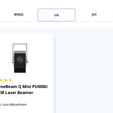
BENQ
JVC
LG
ineBeam Q Mini PU600U
DR Laser Beamer
no zum Mitnehmen