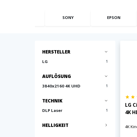
OPTOMA
SONY
EPSON
HERSTELLER
LG
1
AUFLÖSUNG
3840x2160 4K UHD
1
TECHNIK
LG C
DLP Laser
1
4K H
HELLIGKEIT
4K Ki