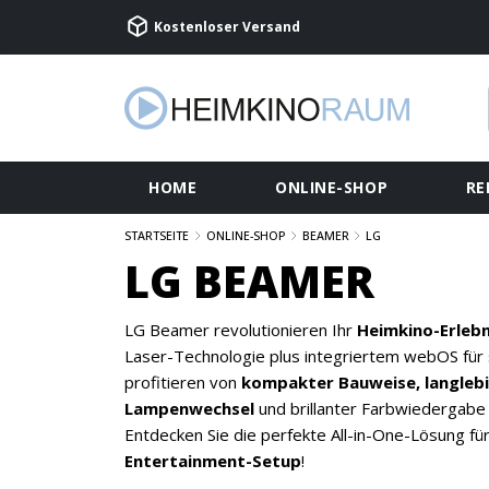
Kostenloser Versand
HOME
ONLINE-SHOP
RE
STARTSEITE
ONLINE-SHOP
BEAMER
LG
LG BEAMER
LG Beamer revolutionieren Ihr
Heimkino-Erlebn
Laser-Technologie plus integriertem webOS für 
profitieren von
kompakter Bauweise, langleb
Lampenwechsel
und brillanter Farbwiedergabe
Entdecken Sie die perfekte All-in-One-Lösung fü
Entertainment-Setup
!