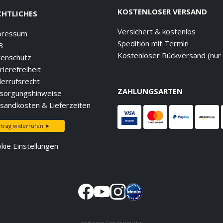
KOSTENLOSER VERSAND
CHTLICHES
Versichert & kostenlos
pressum
Spedition mit Termin
B
Kostenloser Rückversand (nur
enschutz
rierefreiheit
errufsrecht
ZAHLUNGSARTEN
sorgungshinweise
sandkosten & Lieferzeiten
rtrag widerrufen ►
kie Einstellungen
Wetterdaten:
OpenWeatherMap