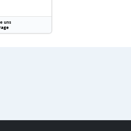
ie uns
rage