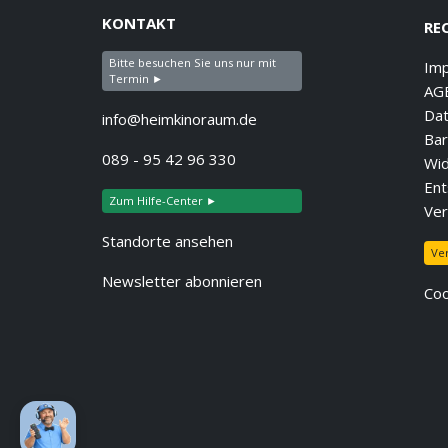
KONTAKT
RE
Bitte besuchen Sie uns nur mit
Im
Termin ►
AG
Dat
info@heimkinoraum.de
Bar
089 - 95 42 96 330
Wid
Ent
Zum Hilfe-Center ►
Ver
Standorte ansehen
Ve
Newsletter abonnieren
Coo