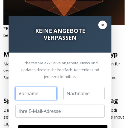
×
*Bitte beachte: Der digitale Zoom kann den Input Lag
KEINE ANGEBOTE
beeinflussen.
VERPASSEN
Maßgeschneidert für jeden Spieltyp
Erhalten Sie exklusive Angebote, News und
Maßgeschneiderte visuelle und akustische Anpassungen für
Updates direkt in Ihr Postfach. Kostenlos und
verschiedene Spielgenres sorgen für ein besseres
jederzeit kündbar.
Spielerlebnis und eine verstärkte sensorische Immersion.
Spielmodi mit geringstem Input Lag
Der ultraschnelle Input Lag von 4,16 ms* in den Spielmodi
setzt deine Handlungen verzögerungsfrei um (*4,16ms Input
Lag in 1080p@240Hz, 8ms in 1440p@120Hz, 16ms in