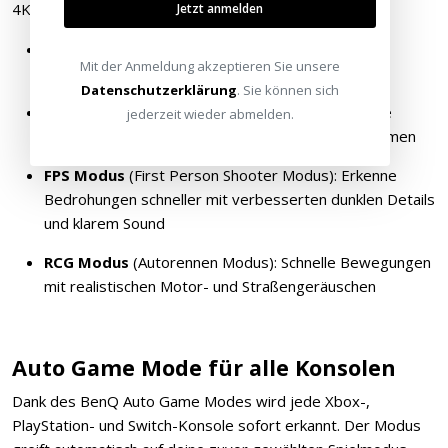
4K@60Hz).
Jetzt anmelden
RPG Modus
(Rollenspiel Modus): Tauche in einen
Mit der Anmeldung akzeptieren Sie unsere
cineastischen Realismus mit tiefem Bass ein
Datenschutzerklärung
. Sie können sich
SPG Modus
(Sportspiel Modus): Erlebe verstärkte
jederzeit wieder abmelden.
Spannung mit realistischen Farben und klaren Stimmen
FPS Modus
(First Person Shooter Modus): Erkenne
Bedrohungen schneller mit verbesserten dunklen Details
und klarem Sound
RCG Modus
(Autorennen Modus): Schnelle Bewegungen
mit realistischen Motor- und Straßengeräuschen
Auto Game Mode für alle Konsolen
Dank des BenQ Auto Game Modes wird jede Xbox-,
PlayStation- und Switch-Konsole sofort erkannt. Der Modus