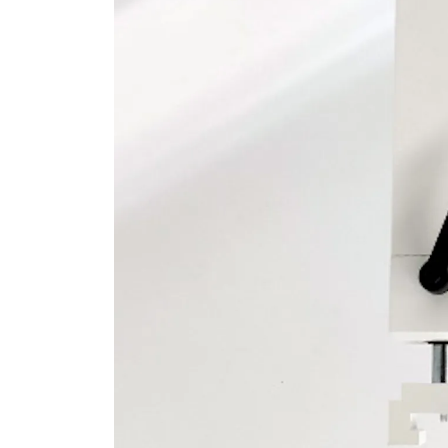
×
KEINE ANGEBOTE
VERPASSEN
Erhalten Sie exklusive Angebote, News und
Updates direkt in Ihr Postfach. Kostenlos und
jederzeit kündbar.