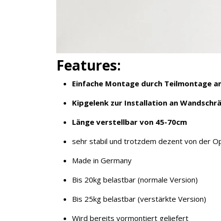
Features:
Jetzt anmelden
Einfache Montage durch Teilmontage am
Mit der Anmeldung akzeptieren Sie unsere
Datenschutzerklärung
. Sie können sich
Kipgelenk zur Installation an Wandsch
jederzeit wieder abmelden.
Länge verstellbar von 45-70cm
sehr stabil und trotzdem dezent von der Op
Made in Germany
Bis 20kg belastbar (normale Version)
Bis 25kg belastbar (verstärkte Version)
Wird bereits vormontiert geliefert