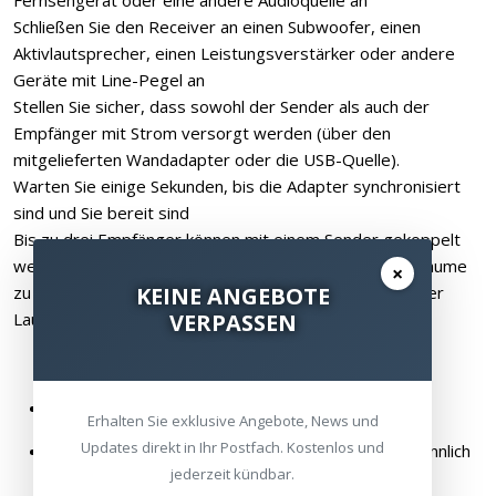
Fernsehgerät oder eine andere Audioquelle an
Schließen Sie den Receiver an einen Subwoofer, einen
Aktivlautsprecher, einen Leistungsverstärker oder andere
Geräte mit Line-Pegel an
Stellen Sie sicher, dass sowohl der Sender als auch der
Empfänger mit Strom versorgt werden (über den
mitgelieferten Wandadapter oder die USB-Quelle).
Warten Sie einige Sekunden, bis die Adapter synchronisiert
sind und Sie bereit sind
Bis zu drei Empfänger können mit einem Sender gekoppelt
werden, um ein verteiltes Audiosystem für mehrere Räume
×
KEINE ANGEBOTE
zu erstellen, oder zur Verwendung mit Subwoofern oder
VERPASSEN
Lautsprechern mit mehreren Stromversorgungen
Ein Sender- und ein Empfängergerät
Erhalten Sie exklusive Angebote, News und
Updates direkt in Ihr Postfach. Kostenlos und
2 x 17-inch 3.5 mm Stereo männlich auf Stereo männlich
jederzeit kündbar.
RCA Adapterkabel