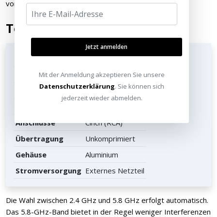
vornherein vermeiden.
Technische Details für Profis
Jetzt anmelden
Frequenzbänder
2.4 GHz und 5.8 GHz
Reichweite
Bis zu 50 Meter
Mit der Anmeldung akzeptieren Sie unsere
Datenschutzerklärung
. Sie können sich
Audio-Auflösung
16-Bit / 48 kHz
jederzeit wieder abmelden.
Latenz
Unter 9 ms
Anschlüsse
Cinch (RCA)
Übertragung
Unkomprimiert
Gehäuse
Aluminium
Stromversorgung
Externes Netzteil
Die Wahl zwischen 2.4 GHz und 5.8 GHz erfolgt automatisch.
Das 5.8-GHz-Band bietet in der Regel weniger Interferenzen