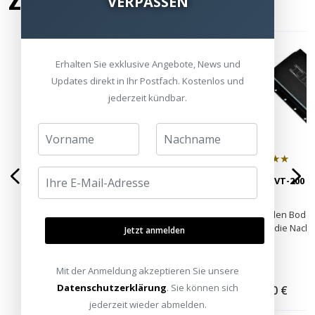
ZUBEHÖR
VERPASSEN
Erhalten Sie exklusive Angebote, News und
Updates direkt in Ihr Postfach. Kostenlos und
jederzeit kündbar.
★★★★☆
★★★★★
Sony TA-AN1000 7.2 Kanal AV-
IBeam VT-200 m
Verstärker - HEIMKINORAUM
Edition
Spektakulärer Klang ► Sony 360
Bringt den Bode
Spatial Sound ✔
schont die Nach
Jetzt anmelden
Mit der Anmeldung akzeptieren Sie unsere
-23%
999,00 €
UVP
Datenschutzerklärung
. Sie können sich
769,00 €
349,00 €
jederzeit wieder abmelden.