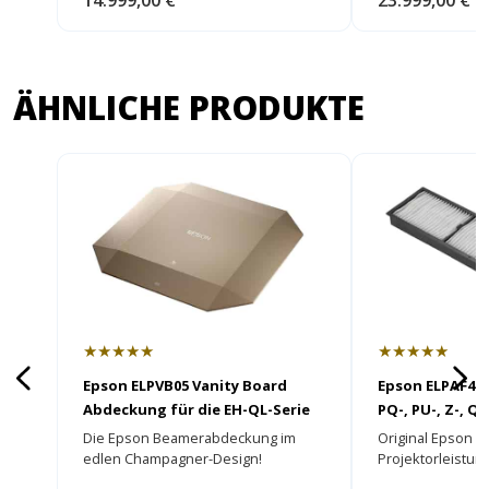
14.999,00 €
23.999,00 €
ÄHNLICHE PRODUKTE
★★★★★
★★★★★
Epson ELPVB05 Vanity Board
Epson ELPAF46 L
Abdeckung für die EH-QL-Serie
PQ-, PU-, Z-, QL
Die Epson Beamerabdeckung im
Original Epson Lu
edlen Champagner-Design!
Projektorleistung