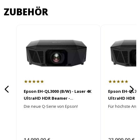
ZUBEHÖR
★★★★★
★★★★★
Epson EH-QL3000 (B/W) - Laser 4K
Epson EH-QL7000
UltraHD HDR Beamer -
UltraHD HDR B
HEIMKINORAUM Edition
HEIMKINORAUM
Die neue Q-Serie von Epson!
Für höchste Ans