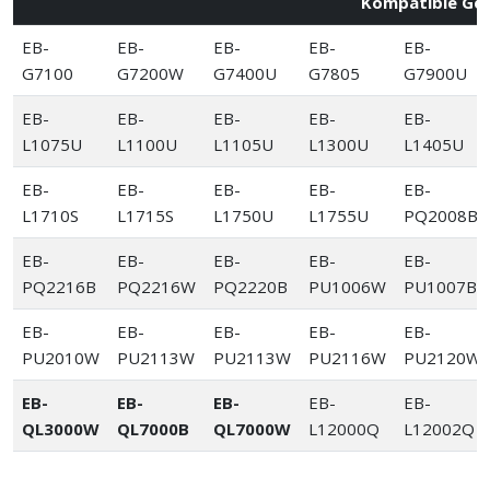
Kompatible Ge
EB-
EB-
EB-
EB-
EB-
G7100
G7200W
G7400U
G7805
G7900U
EB-
EB-
EB-
EB-
EB-
L1075U
L1100U
L1105U
L1300U
L1405U
EB-
EB-
EB-
EB-
EB-
L1710S
L1715S
L1750U
L1755U
PQ2008B
EB-
EB-
EB-
EB-
EB-
PQ2216B
PQ2216W
PQ2220B
PU1006W
PU1007B
EB-
EB-
EB-
EB-
EB-
PU2010W
PU2113W
PU2113W
PU2116W
PU2120W
EB-
EB-
EB-
EB-
EB-
QL3000W
QL7000B
QL7000W
L12000Q
L12002Q