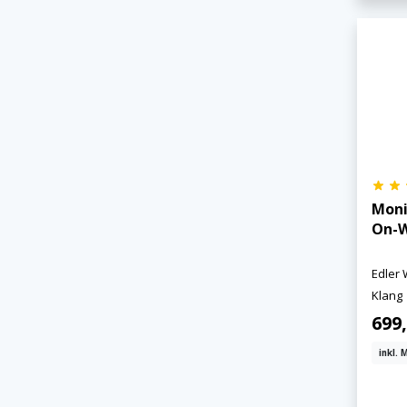
Moni
On-W
Edler 
Klang
699,
inkl. 