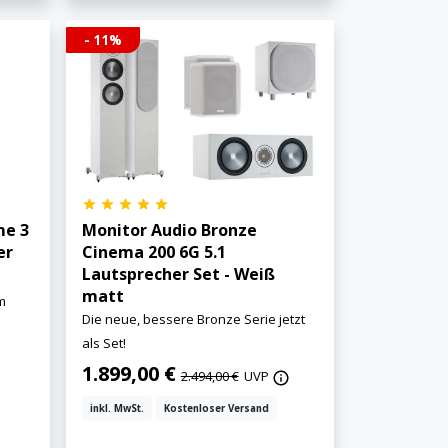
- 11%
me 3
Monitor Audio Bronze
er
Cinema 200 6G 5.1
Lautsprecher Set - Weiß
matt
m
Die neue, bessere Bronze Serie jetzt
als Set!
1.899,00 €
2.494,00 €
UVP
inkl. MwSt.
Kostenloser Versand