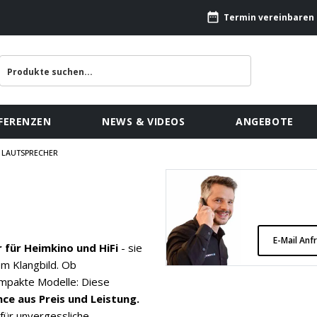
Termin vereinbaren
FERENZEN
NEWS & VIDEOS
ANGEBOTE
 LAUTSPRECHER
E-Mail Anf
 für Heimkino und HiFi
- sie
em Klangbild. Ob
mpakte Modelle: Diese
ce aus Preis und Leistung.
 für unvergessliche