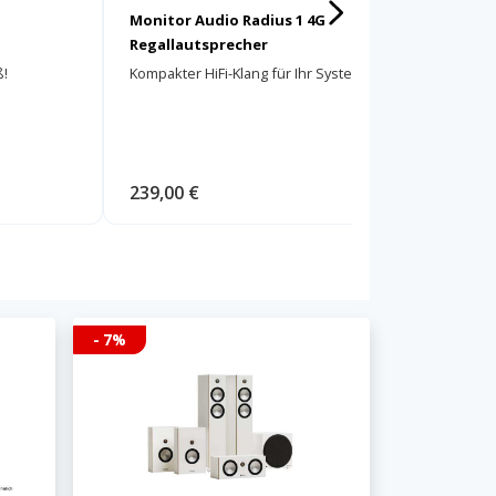
Monitor Audio Radius 1 4G
Monitor 
Regallautsprecher
Kompakt
ß!
Kompakter HiFi-Klang für Ihr System!
Raumfülle
Form!
239,00 €
299,00 
- 7%