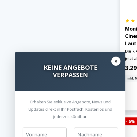
Moni
Cine
Laut
Die 7.
jetzt a
×
KEINE ANGEBOTE
3.2
VERPASSEN
inkl. 
Erhalten Sie exklusive Angebote, News und
Updates direkt in Ihr Postfach. Kostenlos und
jederzeit kündbar.
- 6%