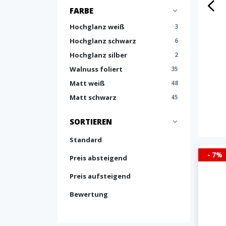
FARBE
Hochglanz weiß
3
Hochglanz schwarz
6
Hochglanz silber
2
Walnuss foliert
35
Matt weiß
48
Matt schwarz
45
SORTIEREN
Standard
- 7%
Preis absteigend
Preis aufsteigend
Bewertung