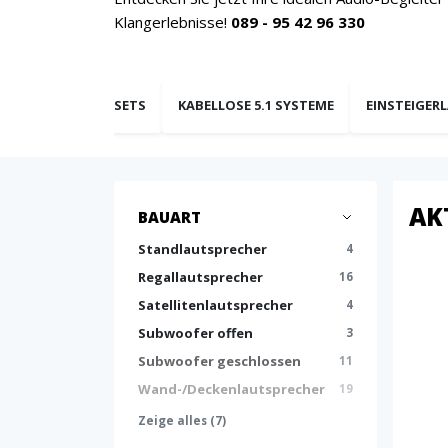
Klangerlebnisse!
089 - 95 42 96 330
.1 LAUTSPRECHER SETS
KABELLOSE 5.1 SYSTEME
EINSTEIGER
AK
BAUART
Standlautsprecher
4
Regallautsprecher
16
Satellitenlautsprecher
4
Subwoofer offen
3
Subwoofer geschlossen
11
Wand-/Deckenlautsprecher
19
Zeige alles (7)