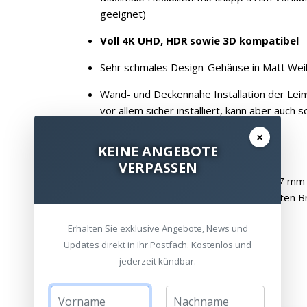
geeignet)
Voll 4K UHD, HDR sowie 3D kompatibel
Sehr schmales Design-Gehäuse in Matt Weiß 
Wand- und Deckennahe Installation der Lein
vor allem sicher installiert, kann aber auch
×
KEINE ANGEBOTE
VERPASSEN
Die Wand- bzw. Deckenhalter tragen mit 17 mm ka
Premium Motion
kann entlang der gesamten Br
Erhalten Sie exklusive Angebote, News und
Updates direkt in Ihr Postfach. Kostenlos und
jederzeit kündbar.