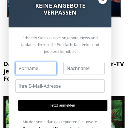
KEINE ANGEBOTE
VERPASSEN
Vergleich links: Daylight und rechts: CLR
Erhalten Sie exklusive Angebote, News und
Updates direkt in Ihr Postfach. Kostenlos und
jederzeit kündbar.
Dank der Leinwand kann der Laser-TV
jetzt auch tagüber wie ein100 Zoll
Fernseher verwendet werden
Jetzt anmelden
Mit der Anmeldung akzeptieren Sie unsere