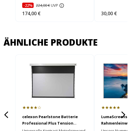
-22%
224,00 €
UVP
174,00 €
30,00 €
ÄHNLICHE PRODUKTE
★★★★☆
★★★★★
celexon Pearlstone Batterie
LumaScreens Fr
Professional Plus Tension
Rahmenleinwa
Motorleinwand
Universelle Kontrast-Motorleinwand
Unsere Nummer 