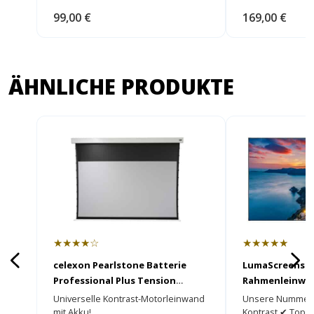
99,00 €
169,00 €
ÄHNLICHE PRODUKTE
★★★★☆
★★★★★
celexon Pearlstone Batterie
LumaScreens Fr
Professional Plus Tension
Rahmenleinwa
Motorleinwand
Universelle Kontrast-Motorleinwand
Unsere Nummer 
mit Akku!
Kontrast ✔ Top 