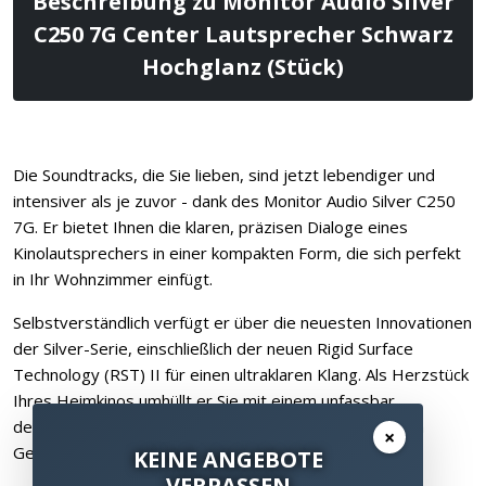
Beschreibung zu Monitor Audio Silver
C250 7G Center Lautsprecher Schwarz
Hochglanz (Stück)
Die Soundtracks, die Sie lieben, sind jetzt lebendiger und
intensiver als je zuvor - dank des Monitor Audio Silver C250
7G. Er bietet Ihnen die klaren, präzisen Dialoge eines
Kinolautsprechers in einer kompakten Form, die sich perfekt
in Ihr Wohnzimmer einfügt.
Selbstverständlich verfügt er über die neuesten Innovationen
der Silver-Serie, einschließlich der neuen Rigid Surface
Technology (RST) II für einen ultraklaren Klang. Als Herzstück
Ihres Heimkinos umhüllt er Sie mit einem unfassbar
detaillierten Klang, der Ihnen das Gefühl gibt, mitten im
×
Geschehen zu sein.
KEINE ANGEBOTE
VERPASSEN